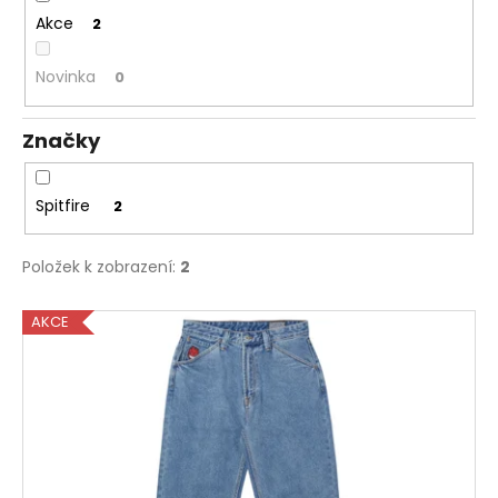
ů
a
Akce
2
j
Novinka
0
í
t
?
Značky
Spitfire
2
HLEDAT
Položek k zobrazení:
2
V
AKCE
ý
p
i
s
p
r