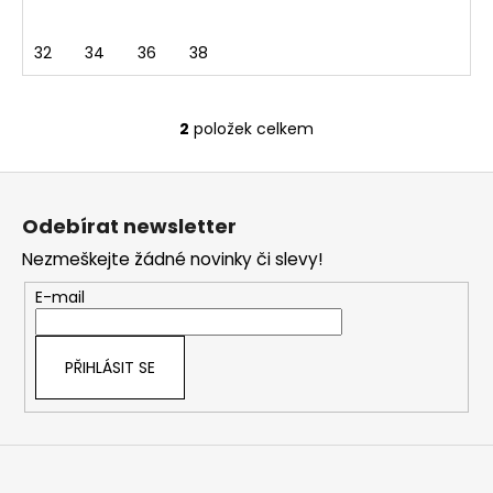
32
34
36
38
2
položek celkem
O
v
Z
l
á
á
Odebírat newsletter
d
p
a
Nezmeškejte žádné novinky či slevy!
a
c
t
E-mail
í
í
p
r
PŘIHLÁSIT SE
v
k
y
v
ý