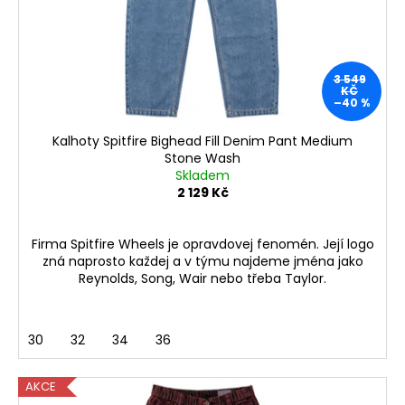
o
d
u
3 549
k
KČ
–40 %
t
ů
Kalhoty Spitfire Bighead Fill Denim Pant Medium
Stone Wash
Skladem
2 129 Kč
Firma Spitfire Wheels je opravdovej fenomén. Její logo
zná naprosto každej a v týmu najdeme jména jako
Reynolds, Song, Wair nebo třeba Taylor.
30
32
34
36
AKCE