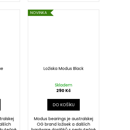
NOVINKA
ue
Ložiska Modus Black
Skladem
290 Kč
DO KOŠÍKU
ralskej
Modus bearings je australskej
alších
OG brand ložisek a dalších
skutečně
hardware doplňků s neskutečně