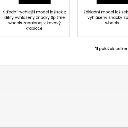
Střední rychlejší model ložisek z
Základní model ložisek
dílny vyhlášený značky Spitfire
vyhlášený značky Spi
wheels zabalenej v kovový
wheels.
krabičce.
11
položek celke
O
v
l
á
d
a
c
í
p
r
v
k
y