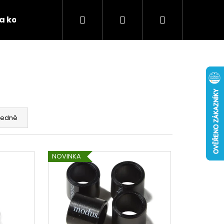
Hledat
Přihlášení
Nákupní
 a kontakty
Podporujeme
Tabulky velikostí 
košík
edně
NOVINKA