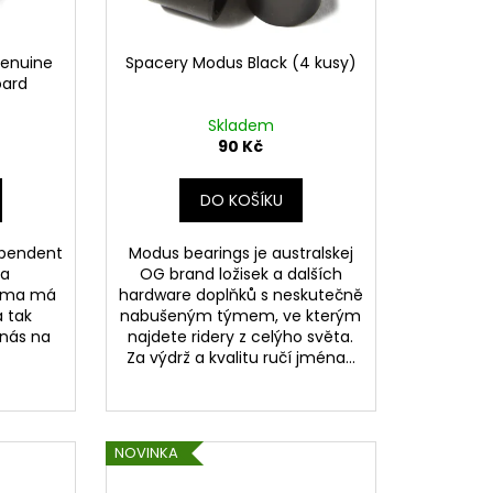
Genuine
Spacery Modus Black (4 kusy)
oard
Skladem
90 Kč
DO KOŠÍKU
ependent
Modus bearings je australskej
ba
OG brand ložisek a dalších
irma má
hardware doplňků s neskutečně
a tak
nabušeným týmem, ve kterým
 nás na
najdete ridery z celýho světa.
Za výdrž a kvalitu ručí jména...
NOVINKA