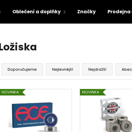
Oblečení a doplňky
Značky
Prodejna
Co potřebujete najít?
Ložiska
HLEDAT
Ř
a
Doporučujeme
Nejlevnější
Nejdražší
Abec
z
e
V
n
NOVINKA
NOVINKA
ý
í
p
p
i
r
s
o
p
d