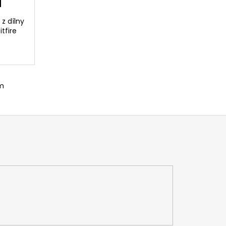
 z dílny
tfire
m