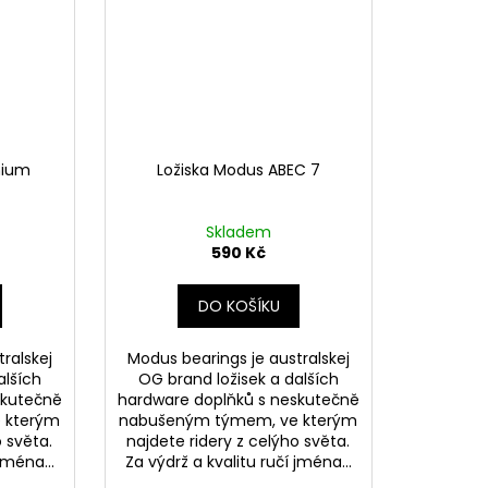
nium
Ložiska Modus ABEC 7
Skladem
590 Kč
DO KOŠÍKU
ralskej
Modus bearings je australskej
alších
OG brand ložisek a dalších
skutečně
hardware doplňků s neskutečně
 kterým
nabušeným týmem, ve kterým
o světa.
najdete ridery z celýho světa.
jména...
Za výdrž a kvalitu ručí jména...