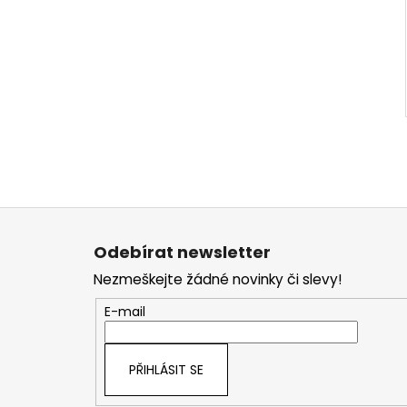
Z
á
Odebírat newsletter
p
Nezmeškejte žádné novinky či slevy!
a
t
E-mail
í
PŘIHLÁSIT SE