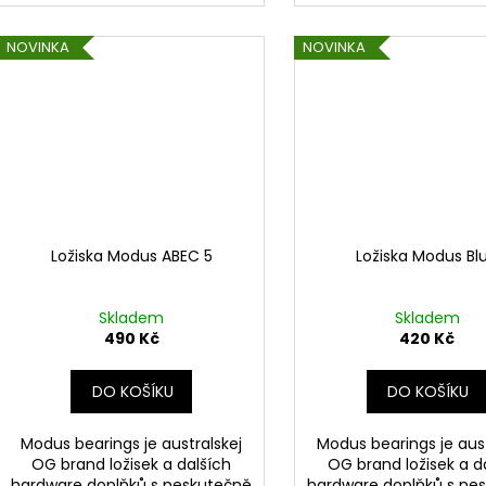
NOVINKA
NOVINKA
Ložiska Modus ABEC 5
Ložiska Modus Bl
Skladem
Skladem
490 Kč
420 Kč
DO KOŠÍKU
DO KOŠÍKU
Modus bearings je australskej
Modus bearings je aust
OG brand ložisek a dalších
OG brand ložisek a d
hardware doplňků s neskutečně
hardware doplňků s ne