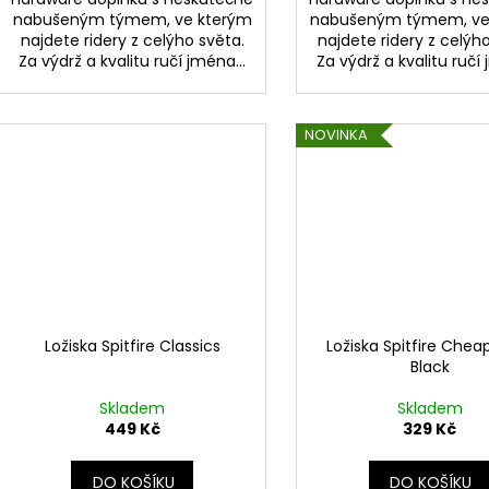
nabušeným týmem, ve kterým
nabušeným týmem, ve
najdete ridery z celýho světa.
najdete ridery z celýh
Za výdrž a kvalitu ručí jména...
Za výdrž a kvalitu ručí 
NOVINKA
Ložiska Spitfire Classics
Ložiska Spitfire Chea
Black
Skladem
Skladem
449 Kč
329 Kč
DO KOŠÍKU
DO KOŠÍKU