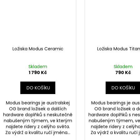
Ložiska Modus Ceramic
Ložiska Modus Tita
Skladem
Skladem
1 790 Kč
790 Kč
DO KOŠÍKU
DO KOŠÍKU
Modus bearings je australskej
Modus bearings je aust
OG brand ložisek a dalších
OG brand ložisek a d
hardware doplňků s neskutečně
hardware doplňků s ne
nabušeným týmem, ve kterým
nabušeným týmem, ve
najdete ridery z celýho světa.
najdete ridery z celýh
Za výdrž a kvalitu ručí jména...
Za výdrž a kvalitu ručí 