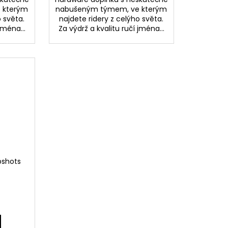
 kterým
nabušeným týmem, ve kterým
o světa.
najdete ridery z celýho světa.
jména...
Za výdrž a kvalitu ručí jména...
pshots