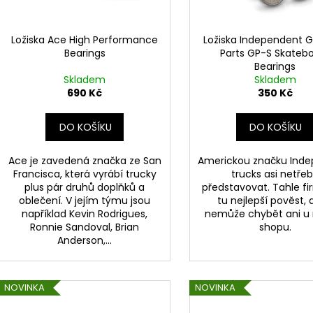
r
u
o
k
d
Ložiska Ace High Performance
Ložiska Independent 
t
Bearings
Parts GP-S Skateb
u
Bearings
ů
k
Skladem
Skladem
t
690 Kč
350 Kč
ů
DO KOŠÍKU
DO KOŠÍKU
Ace je zavedená značka ze San
Americkou značku Ind
Francisca, která vyrábí trucky
trucks asi netře
plus pár druhů doplňků a
představovat. Tahle f
oblečení. V jejím týmu jsou
tu nejlepší pověst, 
například Kevin Rodrigues,
nemůže chybět ani u
Ronnie Sandoval, Brian
shopu.
Anderson,...
NOVINKA
NOVINKA