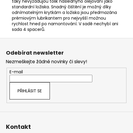
taky nevyžadujou tolik následnýho olejování jako
standardní ložiska. Snadný čištění je možný díky
odnímatelným krytkám a ložiska jsou předmazána
prémiovým lubrikantem pro nejvyšší možnou
rychlost hned po namontování. V sadě nechybí ani
sada 4 spacerů.
Z
á
Odebírat newsletter
p
Nezmeškejte žádné novinky či slevy!
a
t
E-mail
í
PŘIHLÁSIT SE
Kontakt