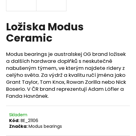
a
j
í
Ložiska Modus
t
Ceramic
?
Modus bearings je australskej OG brand ložisek
a dalších hardware doplňků s neskutečně
nabušeným týmem, ve kterým najdete ridery z
HLEDAT
celýho světa. Za výdrž a kvalitu ručí jména jako
Grant Taylor, Tom Knox, Rowan Zorilla nebo Nick
Boserio. V ČR brand reprezentují Adam Löfler a
Fanda Havránek.
Skladem
Kód:
BE_21106
Značka:
Modus bearings