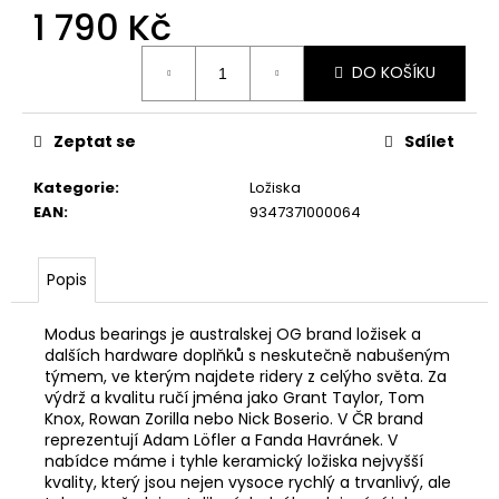
1 790 Kč
Měrná
DO KOŠÍKU
cena:
Zeptat se
Sdílet
Kategorie
:
Ložiska
EAN
:
9347371000064
Popis
Modus bearings je australskej OG brand ložisek a
dalších hardware doplňků s neskutečně nabušeným
týmem, ve kterým najdete ridery z celýho světa. Za
výdrž a kvalitu ručí jména jako Grant Taylor, Tom
Knox, Rowan Zorilla nebo Nick Boserio. V ČR brand
reprezentují Adam Löfler a Fanda Havránek. V
nabídce máme i tyhle keramický ložiska nejvyšší
kvality, který jsou nejen vysoce rychlý a trvanlivý, ale