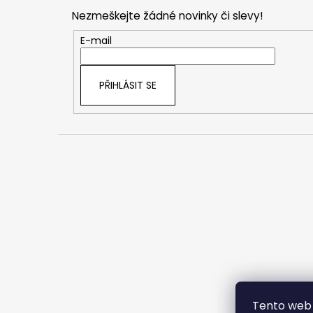
p
Nezmeškejte žádné novinky či slevy!
a
t
E-mail
í
PŘIHLÁSIT SE
Tento web 