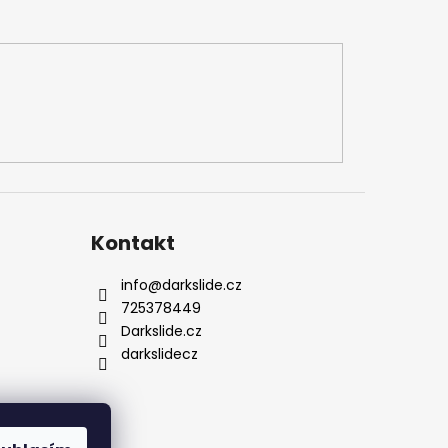
Kontakt
info
@
darkslide.cz
725378449
Darkslide.cz
darkslidecz