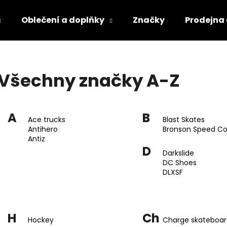
Oblečení a doplňky
Značky
Prodejna
Co potřebujete najít?
Všechny značky A-Z
HLEDAT
A
B
Ace trucks
Blast Skates
Antihero
Bronson Speed Co
Antiz
D
Darkslide
DC Shoes
DLXSF
H
Ch
Hockey
Charge skateboar