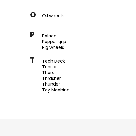
O
OJ wheels
P
Palace
Pepper grip
Pig wheels
T
Tech Deck
Tensor
There
Thrasher
Thunder
Toy Machine