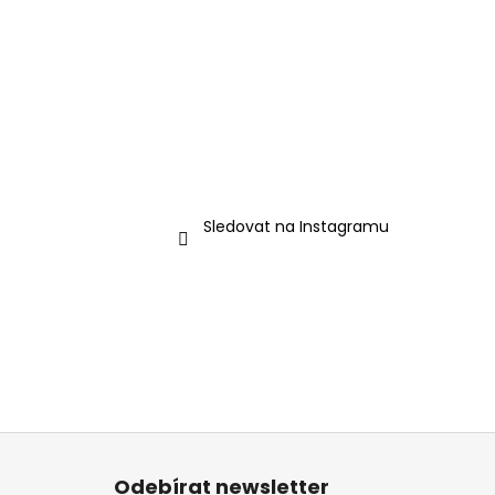
l
Sledovat na Instagramu
Z
á
Odebírat newsletter