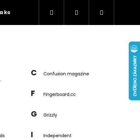
Hledat
Přihlášení
Nákupní
 a kontakty
Podporujeme
Tabulky velikostí 
košík
C
Confusion magazine
.
F
Fingerboard.cc
G
Grizzly
I
ds
Independent