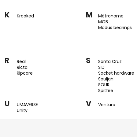
K
M
Krooked
Métronome
MOB
Modus bearings
R
S
Real
Santa Cruz
Ricta
SID
Ripcare
Socket hardware
Souljah
SOUR
Spitfire
U
V
UMAVERSE
Venture
Unity