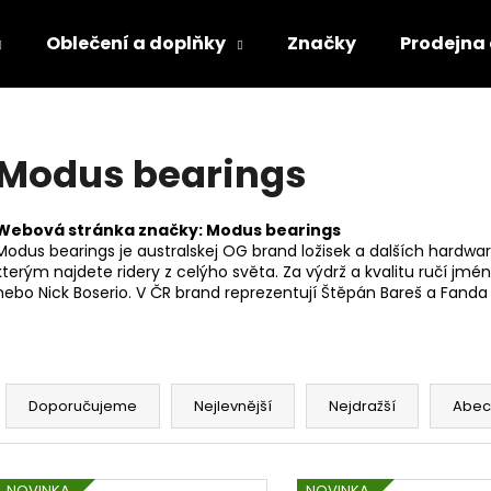
Oblečení a doplňky
Značky
Prodejna
Co potřebujete najít?
Modus bearings
HLEDAT
Webová stránka značky:
Modus bearings
Modus bearings je australskej OG brand ložisek a dalších hard
kterým najdete ridery z celýho světa. Za výdrž a kvalitu ručí jmé
nebo Nick Boserio. V ČR brand reprezentují Štěpán Bareš a Fanda
Ř
a
Doporučujeme
Nejlevnější
Nejdražší
Abec
z
e
V
NOVINKA
NOVINKA