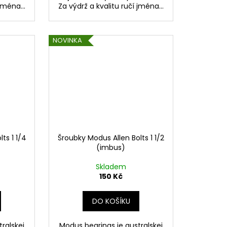
jména...
Za výdrž a kvalitu ručí jména...
NOVINKA
ts 1 1/4
Šroubky Modus Allen Bolts 1 1/2
(imbus)
Skladem
150 Kč
DO KOŠÍKU
ralskej
Modus bearings je australskej