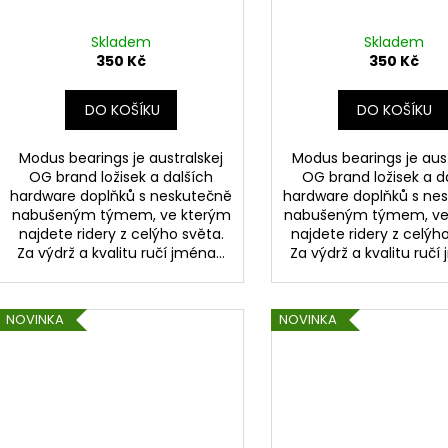
Skladem
Skladem
350 Kč
350 Kč
DO KOŠÍKU
DO KOŠÍKU
Modus bearings je australskej
Modus bearings je aust
OG brand ložisek a dalších
OG brand ložisek a d
hardware doplňků s neskutečně
hardware doplňků s ne
nabušeným týmem, ve kterým
nabušeným týmem, ve
najdete ridery z celýho světa.
najdete ridery z celýh
Za výdrž a kvalitu ručí jména...
Za výdrž a kvalitu ručí 
NOVINKA
NOVINKA