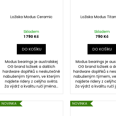
Ložiska Modus Ceramic
Ložiska Modus Tita
Skladem
Skladem
1 790 Kč
790 Kč
DO KOŠÍKU
DO KOŠÍKU
Modus bearings je australskej
Modus bearings je aust
OG brand ložisek a dalších
OG brand ložisek a d
hardware doplňků s neskutečně
hardware doplňků s ne
nabušeným týmem, ve kterým
nabušeným týmem, ve
najdete ridery z celýho světa.
najdete ridery z celýh
Za výdrž a kvalitu ručí jména...
Za výdrž a kvalitu ručí 
NOVINKA
NOVINKA