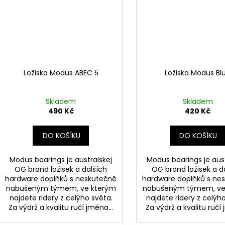
Ložiska Modus ABEC 5
Ložiska Modus Bl
Skladem
Skladem
490 Kč
420 Kč
DO KOŠÍKU
DO KOŠÍKU
Modus bearings je australskej
Modus bearings je aust
OG brand ložisek a dalších
OG brand ložisek a d
hardware doplňků s neskutečně
hardware doplňků s ne
nabušeným týmem, ve kterým
nabušeným týmem, ve
najdete ridery z celýho světa.
najdete ridery z celýh
Za výdrž a kvalitu ručí jména...
Za výdrž a kvalitu ručí 