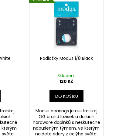
White
Podložky Modus 1/8 Black
Skladem
120 Kč
DO KOŠÍKU
ralskej
Modus bearings je australskej
alších
OG brand ložisek a dalších
skutečně
hardware doplňků s neskutečně
 kterým
nabušeným týmem, ve kterým
o světa.
najdete ridery z celýho světa.