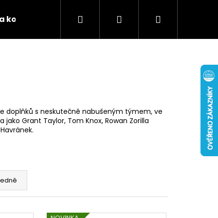
Hledat
Přihlášení
Nákupní
 a kontakty
Podporujeme
Tabulky velikostí 
košík
ware doplňků s neskutečně nabušeným týmem, ve
na jako Grant Taylor, Tom Knox, Rowan Zorilla
 Havránek.
edně
NOVINKA