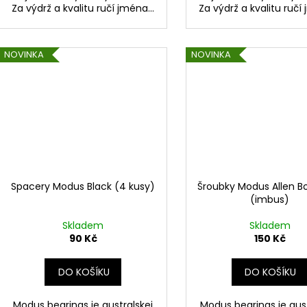
Za výdrž a kvalitu ručí jména...
Za výdrž a kvalitu ručí 
NOVINKA
NOVINKA
Spacery Modus Black (4 kusy)
Šroubky Modus Allen Bol
(imbus)
Skladem
Skladem
90 Kč
150 Kč
DO KOŠÍKU
DO KOŠÍKU
Modus bearings je australskej
Modus bearings je aust