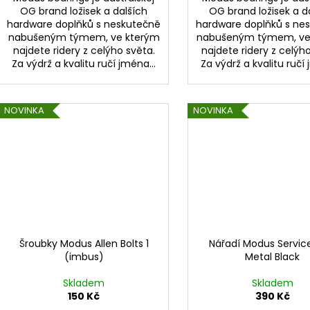
OG brand ložisek a dalších
OG brand ložisek a d
hardware doplňků s neskutečně
hardware doplňků s ne
nabušeným týmem, ve kterým
nabušeným týmem, ve
najdete ridery z celýho světa.
najdete ridery z celýh
Za výdrž a kvalitu ručí jména...
Za výdrž a kvalitu ručí 
NOVINKA
NOVINKA
Šroubky Modus Allen Bolts 1
Nářadí Modus Servic
(imbus)
Metal Black
Skladem
Skladem
150 Kč
390 Kč