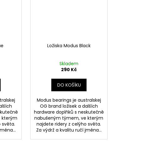
ue
Ložiska Modus Black
Skladem
290 Kč
DO KOŠÍKU
ralskej
Modus bearings je australskej
alších
OG brand ložisek a dalších
skutečně
hardware doplňků s neskutečně
 kterým
nabušeným týmem, ve kterým
o světa.
najdete ridery z celýho světa.
jména...
Za výdrž a kvalitu ručí jména...