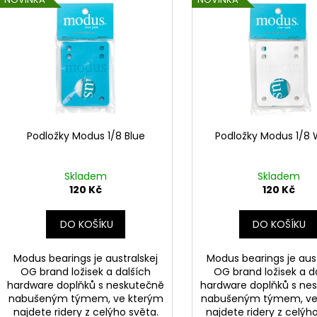
n
ý
í
p
p
i
r
s
o
p
d
r
u
o
k
d
Podložky Modus 1/8 Blue
Podložky Modus 1/8 
t
u
ů
k
Skladem
Skladem
t
120 Kč
120 Kč
ů
DO KOŠÍKU
DO KOŠÍKU
Modus bearings je australskej
Modus bearings je aust
OG brand ložisek a dalších
OG brand ložisek a d
hardware doplňků s neskutečně
hardware doplňků s ne
nabušeným týmem, ve kterým
nabušeným týmem, ve
najdete ridery z celýho světa.
najdete ridery z celýh