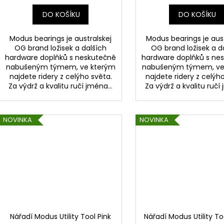
DO KOŠÍKU
DO KOŠÍKU
Modus bearings je australskej
Modus bearings je aust
OG brand ložisek a dalších
OG brand ložisek a d
hardware doplňků s neskutečně
hardware doplňků s ne
nabušeným týmem, ve kterým
nabušeným týmem, ve
najdete ridery z celýho světa.
najdete ridery z celýh
Za výdrž a kvalitu ručí jména...
Za výdrž a kvalitu ručí 
NOVINKA
NOVINKA
Nářadí Modus Utility Tool Pink
Nářadí Modus Utility To