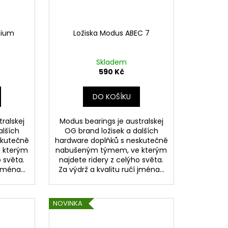
nium
Ložiska Modus ABEC 7
Skladem
590 Kč
DO KOŠÍKU
ralskej
Modus bearings je australskej
alších
OG brand ložisek a dalších
skutečně
hardware doplňků s neskutečně
 kterým
nabušeným týmem, ve kterým
o světa.
najdete ridery z celýho světa.
jména...
Za výdrž a kvalitu ručí jména...
NOVINKA