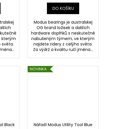
DO KOŠÍKU
ralskej
Modus bearings je australskej
alších
OG brand ložisek a dalších
skutečně
hardware doplňků s neskutečně
 kterým
nabušeným týmem, ve kterým
o světa.
najdete ridery z celýho světa.
jména...
Za výdrž a kvalitu ručí jména...
NOVINKA
ol Black
Nářadí Modus Utility Tool Blue