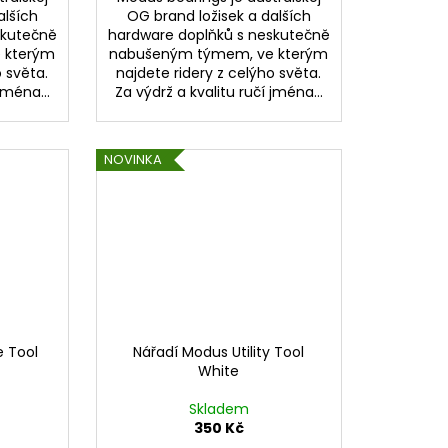
alších
OG brand ložisek a dalších
skutečně
hardware doplňků s neskutečně
 kterým
nabušeným týmem, ve kterým
o světa.
najdete ridery z celýho světa.
jména...
Za výdrž a kvalitu ručí jména...
NOVINKA
e Tool
Nářadí Modus Utility Tool
White
Skladem
350 Kč