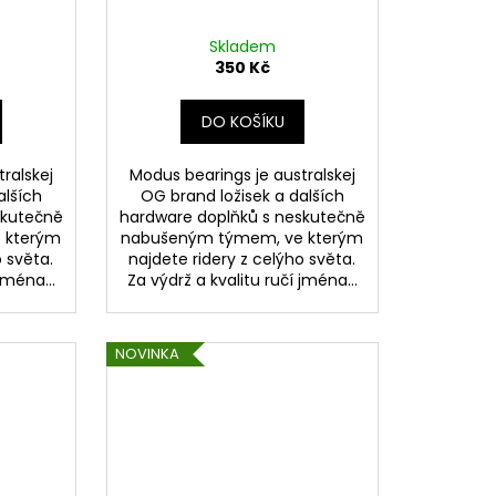
Skladem
350 Kč
DO KOŠÍKU
ralskej
Modus bearings je australskej
alších
OG brand ložisek a dalších
skutečně
hardware doplňků s neskutečně
 kterým
nabušeným týmem, ve kterým
o světa.
najdete ridery z celýho světa.
jména...
Za výdrž a kvalitu ručí jména...
NOVINKA