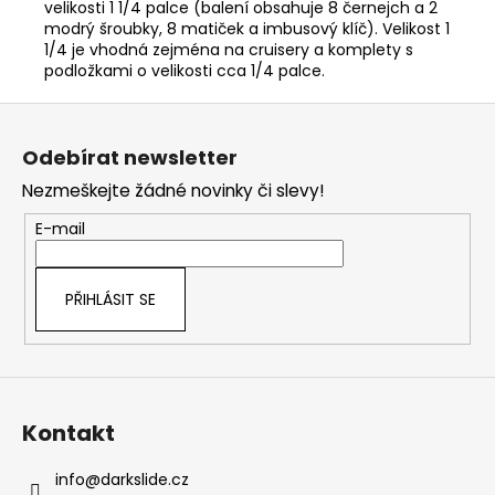
velikosti 1 1/4 palce (balení obsahuje 8 černejch a 2
modrý šroubky, 8 matiček a imbusový klíč). Velikost 1
1/4 je vhodná zejména na cruisery a komplety s
podložkami o velikosti cca 1/4 palce.
Z
á
Odebírat newsletter
p
Nezmeškejte žádné novinky či slevy!
a
t
E-mail
í
PŘIHLÁSIT SE
Kontakt
info
@
darkslide.cz