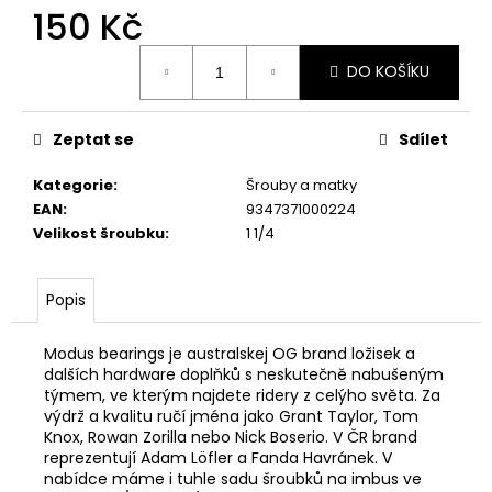
150 Kč
Měrná
DO KOŠÍKU
cena:
Zeptat se
Sdílet
Kategorie
:
Šrouby a matky
EAN
:
9347371000224
Velikost šroubku
:
1 1/4
Popis
Modus bearings je australskej OG brand ložisek a
dalších hardware doplňků s neskutečně nabušeným
týmem, ve kterým najdete ridery z celýho světa. Za
výdrž a kvalitu ručí jména jako Grant Taylor, Tom
Knox, Rowan Zorilla nebo Nick Boserio. V ČR brand
reprezentují Adam Löfler a Fanda Havránek. V
nabídce máme i tuhle sadu šroubků na imbus ve