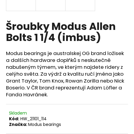
a
j
í
Šroubky Modus Allen
t
Bolts 1 1/4 (imbus)
?
Modus bearings je australskej OG brand ložisek
a dalších hardware doplňků s neskutečně
nabušeným týmem, ve kterým najdete ridery z
HLEDAT
celýho světa. Za výdrž a kvalitu ručí jména jako
Grant Taylor, Tom Knox, Rowan Zorilla nebo Nick
Boserio. V ČR brand reprezentují Adam Löfler a
Fanda Havránek.
Skladem
Kód:
HW_21101_114
Značka:
Modus bearings