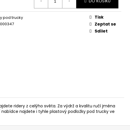
DO KOŠÍKU
Tisk
y pod trucky
1000347
Zeptat se
Sdílet
ete ridery z celýho světa. Za výdrž a kvalitu ručí jména
í nabídce najdete i tyhle plastový podložky pod trucky ve