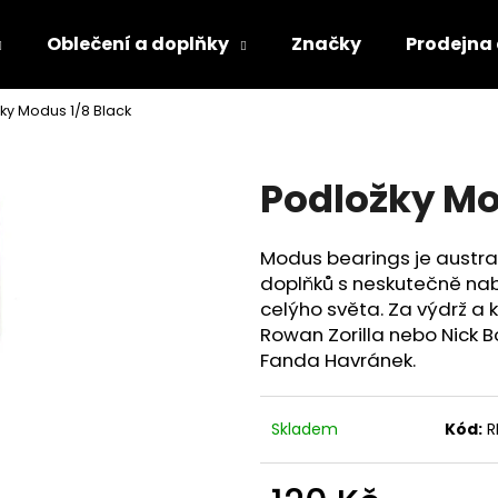
Oblečení a doplňky
Značky
Prodejna
ky Modus 1/8 Black
Co potřebujete najít?
Podložky Mo
HLEDAT
Modus bearings je austra
doplňků s neskutečně na
celýho světa. Za výdrž a k
Rowan Zorilla nebo Nick B
Fanda Havránek.
Skladem
Kód:
R