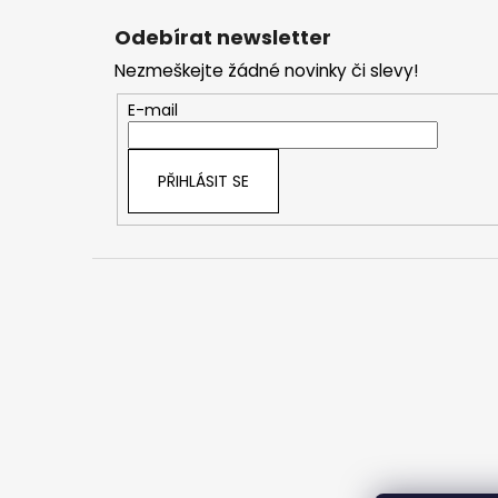
á
Odebírat newsletter
p
Nezmeškejte žádné novinky či slevy!
a
t
E-mail
í
PŘIHLÁSIT SE