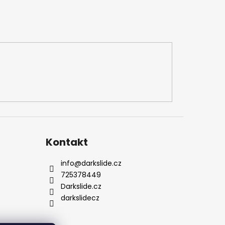
Kontakt
info
@
darkslide.cz
725378449
Darkslide.cz
darkslidecz