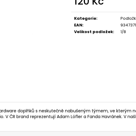
120 Kč
Měrná
cena:
Kategorie
:
Podložk
EAN
:
934737
Velikost podložek
:
1/8
 hardware doplňků s neskutečně nabušeným týmem, ve kterým najd
io. V ČR brand reprezentují Adam Löfler a Fanda Havránek. V naš