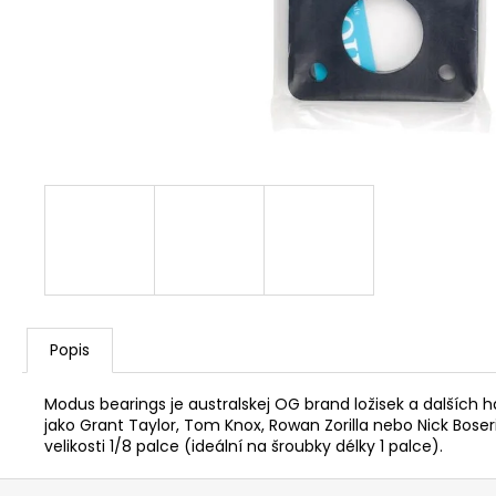
Popis
Modus bearings je australskej OG brand ložisek a dalších
jako Grant Taylor, Tom Knox, Rowan Zorilla nebo Nick Boser
velikosti 1/8 palce (ideální na šroubky délky 1 palce).
Z