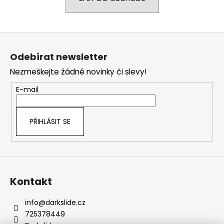
a
j
Z
í
á
t
Odebírat newsletter
p
?
Nezmeškejte žádné novinky či slevy!
a
t
E-mail
í
HLEDAT
PŘIHLÁSIT SE
Kontakt
info
@
darkslide.cz
725378449