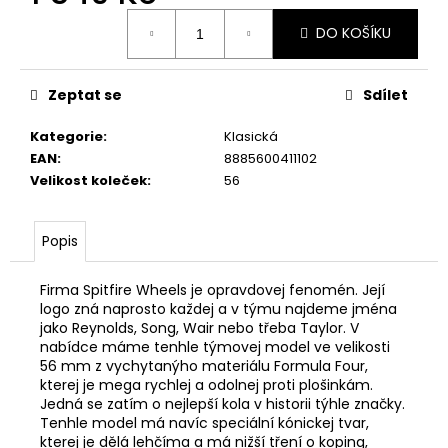
Měrná
DO KOŠÍKU
cena:
Zeptat se
Sdílet
Kategorie
:
Klasická
EAN
:
8885600411102
Velikost koleček
:
56
Popis
Firma Spitfire Wheels je opravdovej fenomén. Její
logo zná naprosto každej a v týmu najdeme jména
jako Reynolds, Song, Wair nebo třeba Taylor. V
nabídce máme tenhle týmovej model ve velikosti
56 mm z vychytanýho materiálu Formula Four,
kterej je mega rychlej a odolnej proti plošinkám.
Jedná se zatím o nejlepší kola v historii týhle značky.
Tenhle model má navíc speciální kónickej tvar,
kterej je dělá lehčíma a má nižší tření o koping,