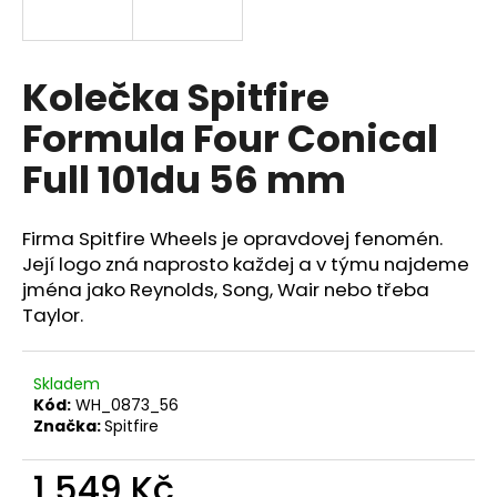
a
j
í
Kolečka Spitfire
t
Formula Four Conical
?
Full 101du 56 mm
Firma Spitfire Wheels je opravdovej fenomén.
HLEDAT
Její logo zná naprosto každej a v týmu najdeme
jména jako Reynolds, Song, Wair nebo třeba
Taylor.
Skladem
Kód:
WH_0873_56
Značka:
Spitfire
1 549 Kč