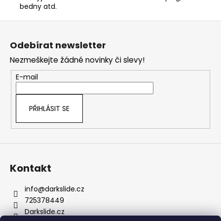
bedny atd.
Z
á
Odebírat newsletter
p
Nezmeškejte žádné novinky či slevy!
a
t
E-mail
í
PŘIHLÁSIT SE
Kontakt
info
@
darkslide.cz
725378449
Darkslide.cz