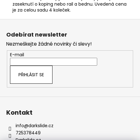
zaseknutí o koping nebo rail a bednu. Uvedená cena
je za celou sadu 4 koleček.
Z
á
Odebírat newsletter
p
Nezmeškejte žádné novinky či slevy!
a
t
E-mail
í
PŘIHLÁSIT SE
Kontakt
info
@
darkslide.cz
725378449
Darkslide.cz