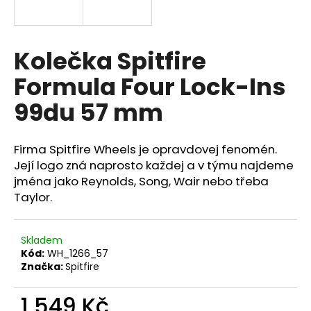
a
j
í
Kolečka Spitfire
t
Formula Four Lock-Ins
?
99du 57 mm
Firma Spitfire Wheels je opravdovej fenomén.
HLEDAT
Její logo zná naprosto každej a v týmu najdeme
jména jako Reynolds, Song, Wair nebo třeba
Taylor.
Skladem
Kód:
WH_1266_57
Značka:
Spitfire
1 549 Kč