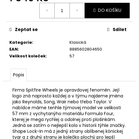
Měrná
DO KOŠÍKU
cena:
Zeptat se
Sdílet
Kategorie
:
Klasická
EAN
:
8885602804650
Velikost koleček
:
57
Popis
Firma Spitfire Wheels je opravdovej fenomén. Její
logo zná naprosto každej a v týmu najdeme jména
jako Reynolds, Song, Wair nebo třeba Taylor. V
nabídce máme tenhle týmovej model ve velikosti
57 mm z vychytanýho materiálu Formula Four,
kterej je mega rychlej a odolnej proti plošinkám.
Jedná se zatím o nejlepší kola v historii týhle značky.
Shape Lock-In má z jedný strany oblíbenej kónickej
tvar a z druhý strany je kolečko plochý pro lepší