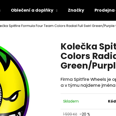
Oblečení a doplňky
Značky
Prodejna
ečka Spitfire Formula Four Team Colors Radial Full Swirl Green/Purpl
Co potřebujete najít?
Kolečka Spi
HLEDAT
Colors Radial
Green/Purp
Firma Spitfire Wheels je 
a v týmu najdeme jména j
Skladem
Kód
1 599 Kč
–20 %