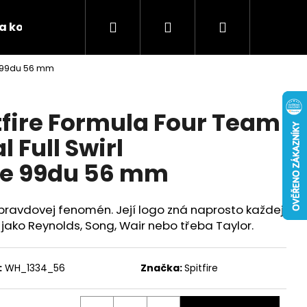
Hledat
Přihlášení
Nákupní
 a kontakty
Podporujeme
Tabulky velikostí 
e 99du 56 mm
košík
tfire Formula Four Team
 Full Swirl
le 99du 56 mm
opravdovej fenomén. Její logo zná naprosto každej
ako Reynolds, Song, Wair nebo třeba Taylor.
:
WH_1334_56
Značka:
Spitfire