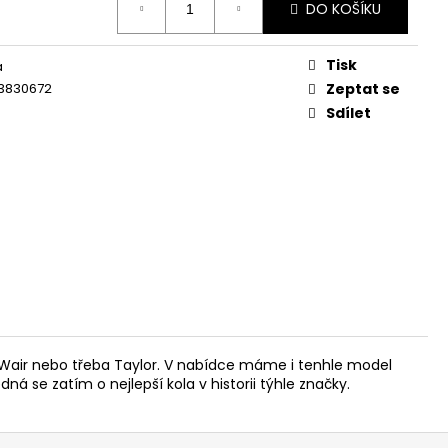
DO KOŠÍKU
Tisk
á
3830672
Zeptat se
Sdílet
, Wair nebo třeba Taylor. V nabídce máme i tenhle model
ná se zatím o nejlepší kola v historii týhle značky.