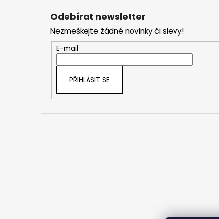
á
Odebírat newsletter
p
Nezmeškejte žádné novinky či slevy!
a
t
E-mail
í
PŘIHLÁSIT SE