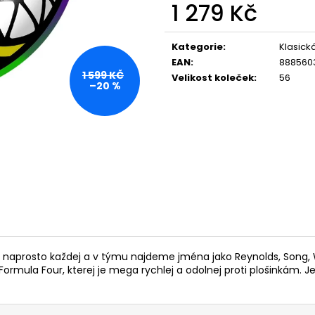
1 279 Kč
Měrná
cena:
Kategorie
:
Klasick
EAN
:
888560
1 599 KČ
Velikost koleček
:
56
–20 %
ná naprosto každej a v týmu najdeme jména jako Reynolds, Song
rmula Four, kterej je mega rychlej a odolnej proti plošinkám. Jed