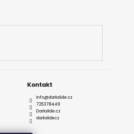
Kontakt
info
@
darkslide.cz
725378449
Darkslide.cz
darkslidecz