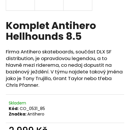
a
j
í
Komplet Antihero
t
Hellhounds 8.5
?
Firma Antihero skateboards, součást DLX SF
distribution, je opravdovou legendou, a to
hlavně mezi riderema, co nedaj dopustit na
HLEDAT
bazénový ježdění. V týmu najdete takový jména
jako je Tony Trujillo, Grant Taylor nebo třeba
Chris Pfanner.
Skladem
Kód:
CO_0531_85
Značka:
Antihero