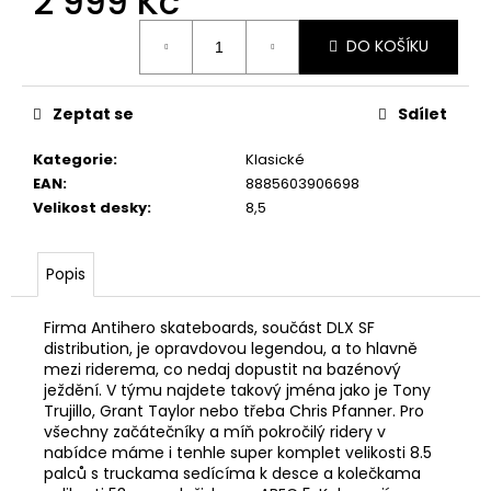
2 999 Kč
Měrná
DO KOŠÍKU
cena:
Zeptat se
Sdílet
Kategorie
:
Klasické
EAN
:
8885603906698
Velikost desky
:
8,5
Popis
Firma Antihero skateboards, součást DLX SF
distribution, je opravdovou legendou, a to hlavně
mezi riderema, co nedaj dopustit na bazénový
ježdění. V týmu najdete takový jména jako je Tony
Trujillo, Grant Taylor nebo třeba Chris Pfanner. Pro
všechny začátečníky a míň pokročilý ridery v
nabídce máme i tenhle super komplet velikosti 8.5
palců s truckama sedícíma k desce a kolečkama