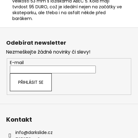
velikosti 53 mm s ložiskama ABEC 5. Kola mají
tvrdost 95 DURO, což je ideální nejen na začátky ve
skateparku, ale třeba i na asfalt někde před
barákem.
Z
á
Odebírat newsletter
p
Nezmeškejte žádné novinky či slevy!
a
t
E-mail
í
PŘIHLÁSIT SE
Kontakt
info
@
darkslide.cz