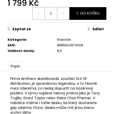
1 799 Kč
Měrná
DO KOŠÍKU
cena:
Zeptat se
Sdílet
Kategorie
:
Klasické
EAN
:
8885603873006
Velikost desky
:
8,5
Popis
Firma Antihero skateboards, součást DLX SF
distribution, je opravdovou legendou, a to hlavně
mezi riderema, co nedaj dopustit na bazénový
ježdění. V týmu najdete takový jména jako je Tony
Trujillo, Grant Taylor nebo třeba Chris Pfanner. V
nabídce máme i tuhle desku, ke který dostanete
grip zdarma. Pozor, deska může mít jinou barvu
vrchní dýhy.