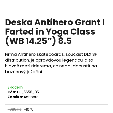
a
j
í
Deska Antihero Grant I
t
Farted in Yoga Class
?
(WB 14.25”) 8.5
Firma Antihero skateboards, součást DLX SF
HLEDAT
distribution, je opravdovou legendou, a to
hlavně mezi riderema, co nedaj dopustit na
bazénový ježdění.
Skladem
Kód:
DE_5658_85
Značka:
Antihero
1 999 Kč
–10 %