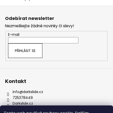
Z
á
Odebírat newsletter
p
Nezmeškejte žádné novinky či slevy!
a
t
E-mail
í
PŘIHLÁSIT SE
Kontakt
info
@
darkslide.cz
725378449
Darkslide.cz
darkslidecz