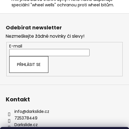
speciální "wheel wells" ochranou proti wheel bitům.
Z
á
Odebírat newsletter
p
Nezmeškejte žádné novinky či slevy!
a
t
E-mail
í
PŘIHLÁSIT SE
Kontakt
info
@
darkslide.cz
725378449
Darkslide.cz