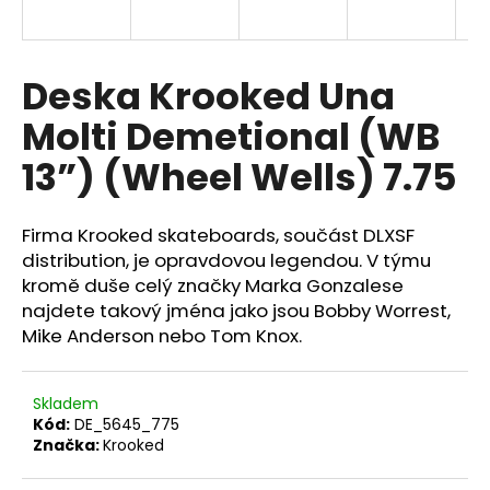
a
j
í
Deska Krooked Una
t
Molti Demetional (WB
?
13”) (Wheel Wells) 7.75
Firma Krooked skateboards, součást DLXSF
HLEDAT
distribution, je opravdovou legendou. V týmu
kromě duše celý značky Marka Gonzalese
najdete takový jména jako jsou Bobby Worrest,
Mike Anderson nebo Tom Knox.
Skladem
Kód:
DE_5645_775
Značka:
Krooked