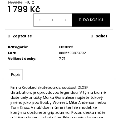
1 999 Kč
–10 %
1 799 Kč
Měrná
DO KOŠÍKU
cena:
Zeptat se
Sdílet
Kategorie
:
Klasické
EAN
:
8885603873792
Velikost desky
:
7,75
Popis
Firma Krooked skateboards, součást DLXSF
distribution, je opravdovou legendou. V týmu kromě
duše celý značky Marka Gonzalese najdete takový
jména jako jsou Bobby Worrest, Mike Anderson nebo
Tom Knox. V nabídce máme i tenhle model, ke
kterýmu dostanete grip zdarma. Pozor, deska může
mít jinou barvu vrchní dýhy. Prkno navíc disponuje