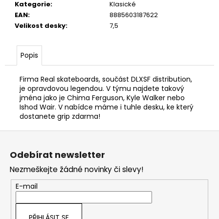
Kategorie
:
Klasické
EAN
:
8885603187622
Velikost desky
:
7,5
Popis
Firma Real skateboards, součást DLXSF distribution,
je opravdovou legendou. V týmu najdete takový
jména jako je Chima Ferguson, Kyle Walker nebo
Ishod Wair. V nabídce máme i tuhle desku, ke který
dostanete grip zdarma!
Z
á
Odebírat newsletter
p
Nezmeškejte žádné novinky či slevy!
a
t
E-mail
í
PŘIHLÁSIT SE