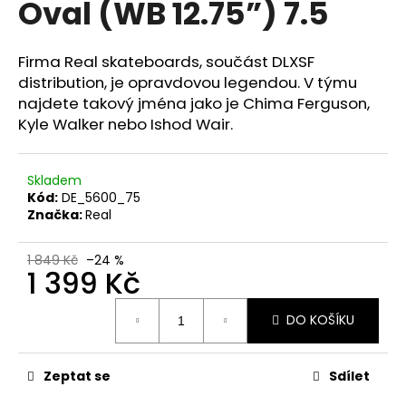
Oval (WB 12.75”) 7.5
a
j
Firma Real skateboards, součást DLXSF
í
distribution, je opravdovou legendou. V týmu
t
najdete takový jména jako je Chima Ferguson,
?
Kyle Walker nebo Ishod Wair.
Skladem
Kód:
DE_5600_75
HLEDAT
Značka:
Real
1 849 Kč
–24 %
1 399 Kč
Měrná
DO KOŠÍKU
cena:
Zeptat se
Sdílet