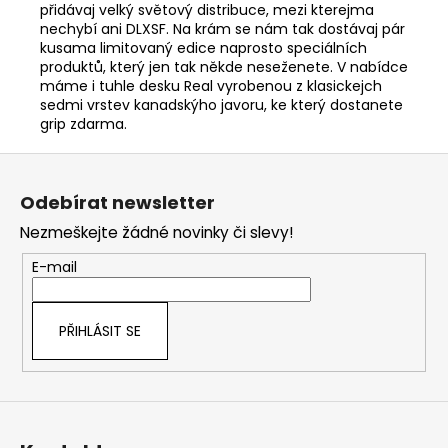
přidávaj velký světový distribuce, mezi kterejma
nechybí ani DLXSF. Na krám se nám tak dostávaj pár
kusama limitovaný edice naprosto speciálních
produktů, který jen tak někde neseženete. V nabídce
máme i tuhle desku Real vyrobenou z klasickejch
sedmi vrstev kanadskýho javoru, ke který dostanete
grip zdarma.
Z
á
Odebírat newsletter
p
Nezmeškejte žádné novinky či slevy!
a
t
E-mail
í
PŘIHLÁSIT SE