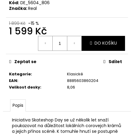
Kód:
DE_5604_806
Značka:
Real
1 899 Kč
–15 %
1 599 Kč
Měrná
DO KOŠÍKU
cena:
Zeptat se
Sdílet
Kategorie
:
Klasické
EAN
:
8885603860204
Velikost desky
:
8,06
Popis
Iniciativa Skateshop Day se už několik let snaží
poukazovat na důležitost lokálních corovejch krámů
a jejich přínos scéně. K tomuhle hnutí se postupně