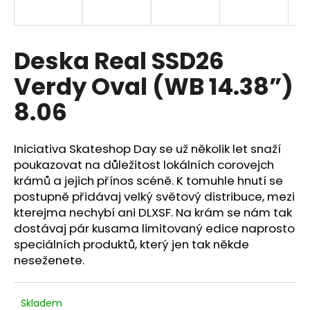
a
j
í
Deska Real SSD26
t
Verdy Oval (WB 14.38”)
?
8.06
Iniciativa Skateshop Day se už několik let snaží
HLEDAT
poukazovat na důležitost lokálních corovejch
krámů a jejich přínos scéně. K tomuhle hnutí se
postupně přidávaj velký světový distribuce, mezi
kterejma nechybí ani DLXSF. Na krám se nám tak
dostávaj pár kusama limitovaný edice naprosto
speciálních produktů, který jen tak někde
neseženete.
Skladem