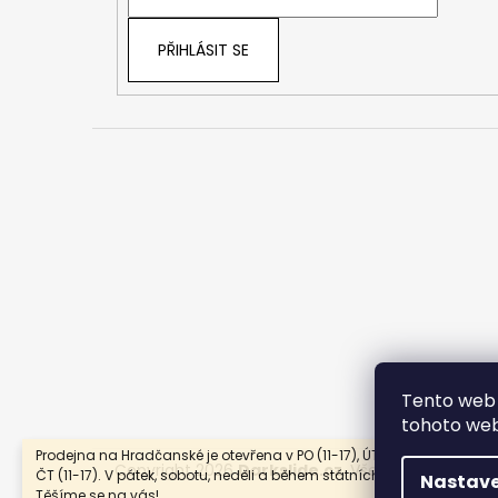
í
PŘIHLÁSIT SE
Tento web 
tohoto webu
Prodejna na Hradčanské je otevřena v PO (11-17), ÚT (11-17), ST (13-19)
Copyright 2026
Darkslide.cz
. Všechna práva vy
ČT (11-17). V pátek, sobotu, neděli a během státních svátků je zavřen
Nastave
Těšíme se na vás!