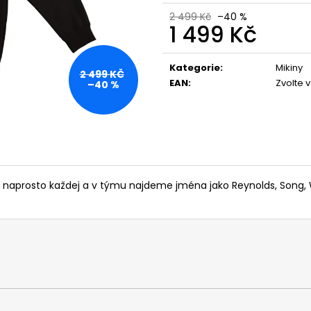
2 499 Kč
–40 %
1 499 Kč
Měrná
cena:
Kategorie
:
Mikiny
2 499 KČ
EAN
:
Zvolte 
–40 %
ná naprosto každej a v týmu najdeme jména jako Reynolds, Song,