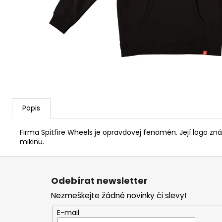
Popis
Firma Spitfire Wheels je opravdovej fenomén. Její logo z
mikinu.
Z
á
Odebírat newsletter
p
Nezmeškejte žádné novinky či slevy!
a
t
E-mail