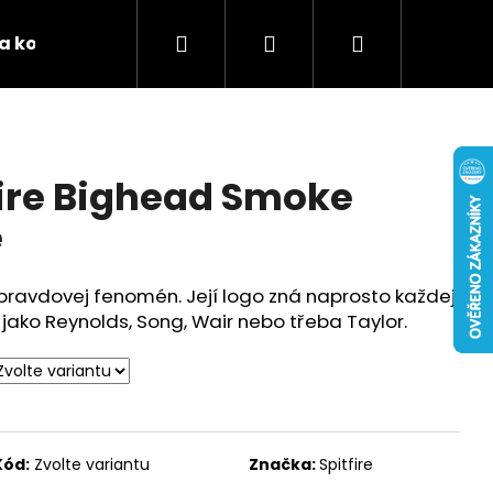
Hledat
Přihlášení
Nákupní
 a kontakty
Podporujeme
Tabulky velikostí 
košík
fire Bighead Smoke
e
opravdovej fenomén. Její logo zná naprosto každej
ako Reynolds, Song, Wair nebo třeba Taylor.
Kód:
Zvolte variantu
Značka:
Spitfire