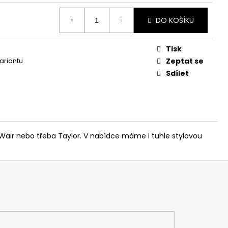
DO KOŠÍKU
Tisk
variantu
Zeptat se
Sdílet
 Wair nebo třeba Taylor. V nabídce máme i tuhle stylovou