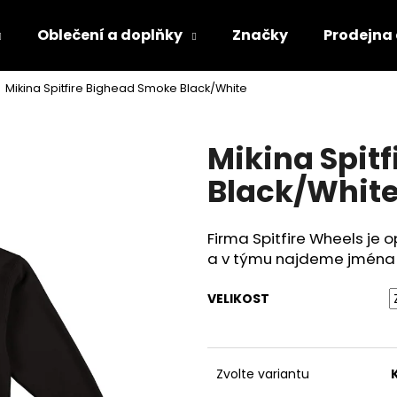
Oblečení a doplňky
Značky
Prodejna
Mikina Spitfire Bighead Smoke Black/White
Co potřebujete najít?
Mikina Spit
HLEDAT
Black/Whit
Firma Spitfire Wheels je 
a v týmu najdeme jména j
VELIKOST
Zvolte variantu