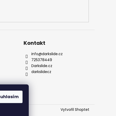
Kontakt
info
@
darkslide.cz
725378449
Darkslide.cz
darkslidecz
ouhlasím
Vytvořil Shoptet