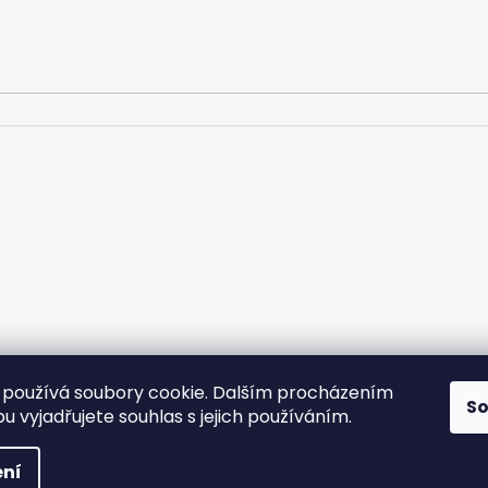
používá soubory cookie. Dalším procházením
S
 vyjadřujete souhlas s jejich používáním.
 a
hrazena.
o.
ní