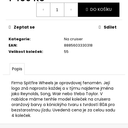
Měrná
DO KOŠÍKU
cena:
Zeptat se
Sdílet
Kategorie
:
Na cruiser
EAN
:
8885603330318
Velikost koleček
:
55
Popis
Firma Spitfire Wheels je opravdovej fenomén. Její
logo zná naprosto každej a v týmu najdeme jména
jako Reynolds, Song, Wair nebo třeba Taylor. V
nabídce máme tenhle model koleček na cruisera
oranžový barvy a kónickýho tvaru s tvrdostí 80A pro
bezstarostnou jízdu. Uvedená cena je za celou sadu
4 koleček.
Z