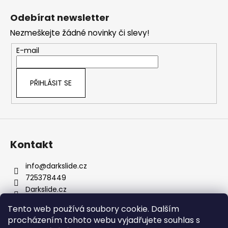
á
Odebírat newsletter
p
Nezmeškejte žádné novinky či slevy!
a
t
E-mail
í
PŘIHLÁSIT SE
Kontakt
info
@
darkslide.cz
725378449
Darkslide.cz
darkslidecz
Tento web používá soubory cookie. Dalším
procházením tohoto webu vyjadřujete souhlas s