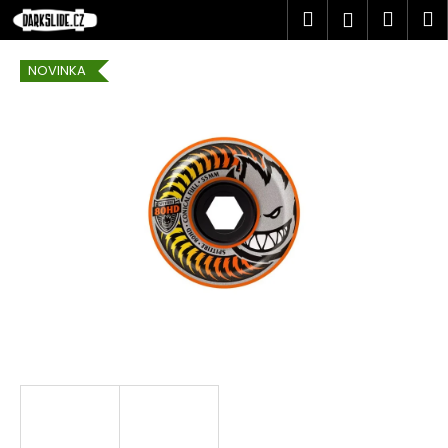
K
Přejít
Hledat
Náku
M
Přihlášen
na
o
obsah
Zpět
Zpět
košík
š
NOVINKA
í
C
k
o
p
o
t
ř
e
b
u
j
e
t
e
n