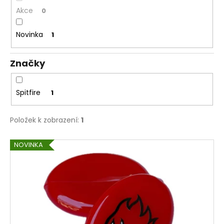
ů
a
Akce
0
j
Novinka
1
í
t
?
Značky
Spitfire
1
HLEDAT
Položek k zobrazení:
1
V
NOVINKA
ý
p
i
s
p
r