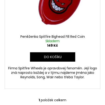
o
d
u
k
t
ů
Peněženka Spitfire Bighead Fill Red Coin
Skladem
149 Kč
DO KOŠÍKU
Firma Spitfire Wheels je opravdovej fenomén. Její logo
zná naprosto každej a v týmu najdeme jména jako
Reynolds, Song, Wair nebo třeba Taylor.
1
položek celkem
O