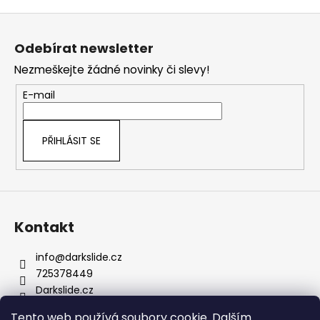
v
Z
l
á
á
Odebírat newsletter
d
p
a
Nezmeškejte žádné novinky či slevy!
a
c
t
E-mail
í
í
p
r
PŘIHLÁSIT SE
v
k
y
v
ý
Kontakt
p
i
s
info
@
darkslide.cz
u
725378449
Darkslide.cz
darkslidecz
Tento web používá soubory cookie. Dalším