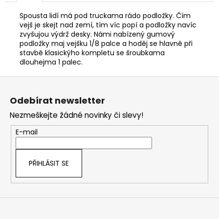
Spousta lidí má pod truckama rádo podložky. Čím
vejš je skejt nad zemí, tím víc popí a podložky navíc
zvyšujou výdrž desky. Námi nabízený gumový
podložky maj vejšku 1/8 palce a hoděj se hlavně při
stavbě klasickýho kompletu se šroubkama
dlouhejma 1 palec.
Z
á
Odebírat newsletter
p
Nezmeškejte žádné novinky či slevy!
a
t
E-mail
í
PŘIHLÁSIT SE