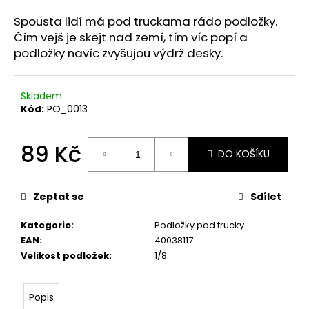
a
Spousta lidí má pod truckama rádo podložky.
j
Čím vejš je skejt nad zemí, tím víc popí a
í
podložky navíc zvyšujou výdrž desky.
t
?
Skladem
Kód:
PO_0013
89 Kč
DO KOŠÍKU
HLEDAT
Měrná
cena:
Zeptat se
Sdílet
Kategorie
:
Podložky pod trucky
EAN
:
40038117
Velikost podložek
:
1/8
Popis