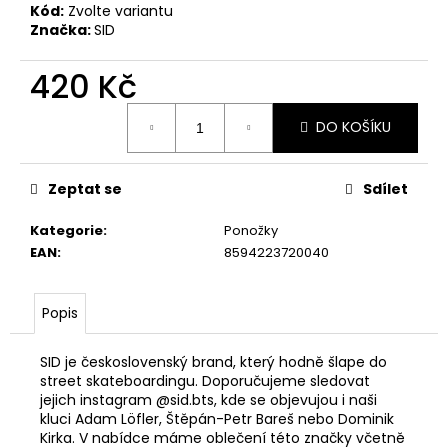
Kód:
Zvolte variantu
Značka:
SID
420 Kč
Měrná
DO KOŠÍKU
cena:
Zeptat se
Sdílet
Kategorie
:
Ponožky
EAN
:
8594223720040
Popis
SID je československý brand, který hodně šlape do
street skateboardingu. Doporučujeme sledovat
jejich instagram @sid.bts, kde se objevujou i naši
kluci Adam Löfler, Štěpán-Petr Bareš nebo Dominik
Kirka. V nabídce máme oblečení této značky včetně