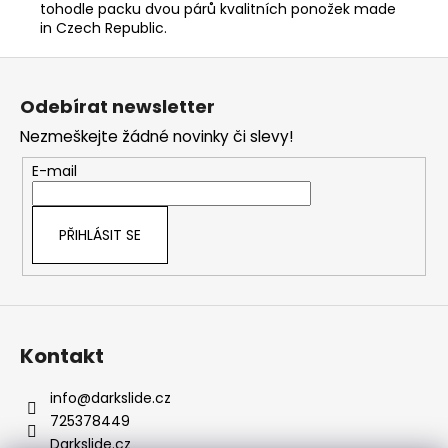
tohodle packu dvou párů kvalitních ponožek made
in Czech Republic.
Z
á
Odebírat newsletter
p
Nezmeškejte žádné novinky či slevy!
a
t
E-mail
í
PŘIHLÁSIT SE
Kontakt
info
@
darkslide.cz
725378449
Darkslide.cz