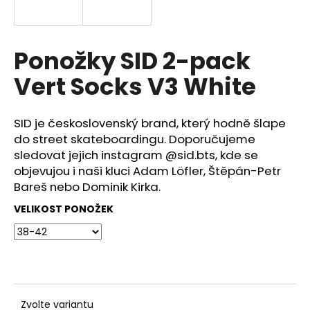
a
j
í
Ponožky SID 2-pack
t
Vert Socks V3 White
?
SID je československý brand, který hodně šlape
do street skateboardingu. Doporučujeme
sledovat jejich instagram @sid.bts, kde se
HLEDAT
objevujou i naši kluci Adam Löfler, Štěpán-Petr
Bareš nebo Dominik Kirka.
VELIKOST PONOŽEK
Zvolte variantu