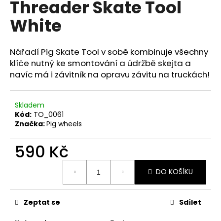
Threader Skate Tool
a
White
j
í
t
Nářadí Pig Skate Tool v sobě kombinuje všechny
?
klíče nutný ke smontování a údržbě skejta a
navíc má i závitník na opravu závitu na truckách!
Skladem
Kód:
TO_0061
HLEDAT
Značka:
Pig wheels
590 Kč
Měrná
DO KOŠÍKU
cena:
Zeptat se
Sdílet