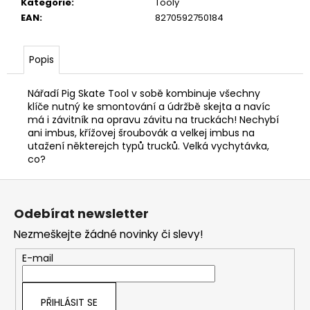
Kategorie
:
Tooly
EAN
:
8270592750184
Popis
Nářadí Pig Skate Tool v sobě kombinuje všechny
klíče nutný ke smontování a údržbě skejta a navíc
má i závitník na opravu závitu na truckách! Nechybí
ani imbus, křížovej šroubovák a velkej imbus na
utažení některejch typů trucků. Velká vychytávka,
co?
Z
á
Odebírat newsletter
p
Nezmeškejte žádné novinky či slevy!
a
t
E-mail
í
PŘIHLÁSIT SE