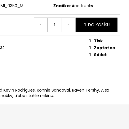
MI_0350_M
Značka:
Ace trucks
DO KOŠÍKU
Tisk
32
Zeptat se
Sdílet
ad Kevin Rodrigues, Ronnie Sandoval, Raven Tershy, Alex
ačky, třeba i tuhle mikinu.