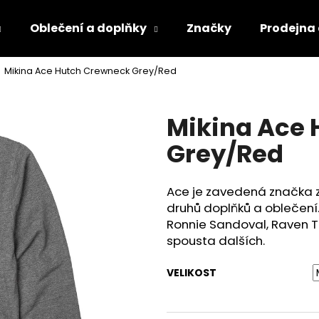
Oblečení a doplňky
Značky
Prodejna
Mikina Ace Hutch Crewneck Grey/Red
Co potřebujete najít?
Mikina Ace
HLEDAT
Grey/Red
Ace je zavedená značka ze
druhů doplňků a oblečení.
Ronnie Sandoval, Raven Te
spousta dalších.
VELIKOST