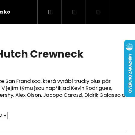
Hledat
Přihlášení
Nákupní
 a kontakty
Podporujeme
Tabulky velikostí 
košík
 Hutch Crewneck
 San Francisca, která vyrábí trucky plus pár
 V jejím týmu jsou například Kevin Rodrigues,
rshy, Alex Olson, Jacopo Carozzi, Didrik Galasso a