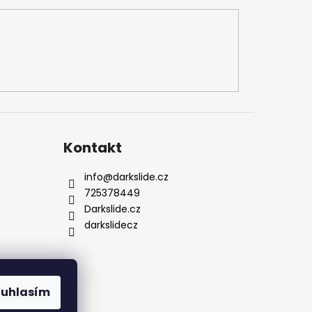
Kontakt
info
@
darkslide.cz
725378449
Darkslide.cz
darkslidecz
ouhlasím