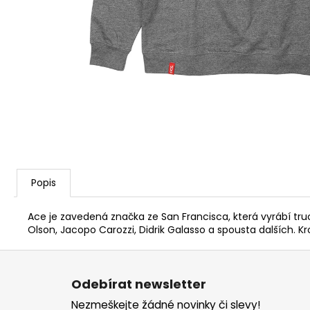
Popis
Ace je zavedená značka ze San Francisca, která vyrábí truc
Olson, Jacopo Carozzi, Didrik Galasso a spousta dalších. K
Z
á
Odebírat newsletter
p
Nezmeškejte žádné novinky či slevy!