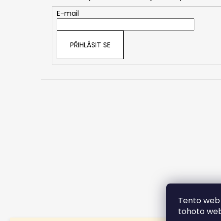
a
t
E-mail
í
PŘIHLÁSIT SE
Tento web 
tohoto webu