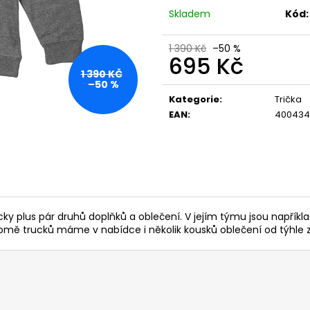
Skladem
Kód:
1 390 Kč
–50 %
695 Kč
1 390 KČ
Měrná
–50 %
cena:
Kategorie
:
Trička
EAN
:
400434
ky plus pár druhů doplňků a oblečení. V jejím týmu jsou napříkl
romě trucků máme v nabídce i několik kousků oblečení od týhle zn