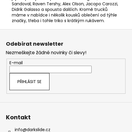
Sandoval, Raven Tershy, Alex Olson, Jacopo Carozzi,
Didrik Galasso a spousta dalších. Kromě trucků
máme v nabídce i několik kousků oblečení od týhle
značky, třeba i tohle triko s krátkým rukávem.
Z
á
Odebírat newsletter
p
Nezmeškejte žádné novinky či slevy!
a
t
E-mail
í
PŘIHLÁSIT SE
Kontakt
info
@
darkslide.cz