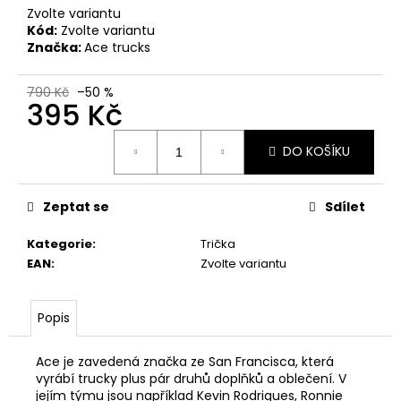
Zvolte variantu
Kód:
Zvolte variantu
Značka:
Ace trucks
790 Kč
–50 %
395 Kč
Měrná
DO KOŠÍKU
cena:
Zeptat se
Sdílet
Kategorie
:
Trička
EAN
:
Zvolte variantu
Popis
Ace je zavedená značka ze San Francisca, která
vyrábí trucky plus pár druhů doplňků a oblečení. V
jejím týmu jsou například Kevin Rodrigues, Ronnie