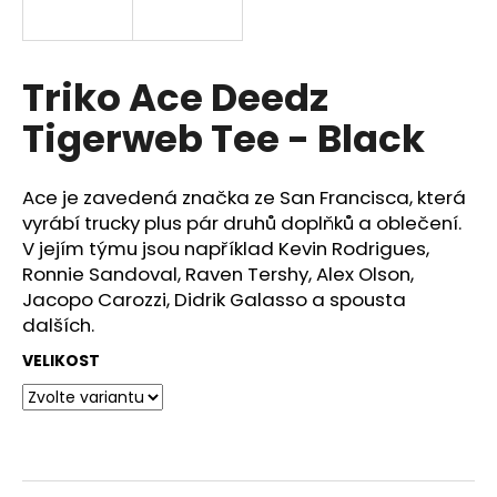
a
j
í
Triko Ace Deedz
t
Tigerweb Tee - Black
?
Ace je zavedená značka ze San Francisca, která
vyrábí trucky plus pár druhů doplňků a oblečení.
V jejím týmu jsou například Kevin Rodrigues,
HLEDAT
Ronnie Sandoval, Raven Tershy, Alex Olson,
Jacopo Carozzi, Didrik Galasso a spousta
dalších.
VELIKOST