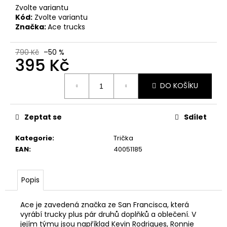
Zvolte variantu
Kód:
Zvolte variantu
Značka:
Ace trucks
790 Kč
–50 %
395 Kč
Měrná
DO KOŠÍKU
cena:
Zeptat se
Sdílet
Kategorie
:
Trička
EAN
:
40051185
Popis
Ace je zavedená značka ze San Francisca, která
vyrábí trucky plus pár druhů doplňků a oblečení. V
jejím týmu jsou například Kevin Rodrigues, Ronnie