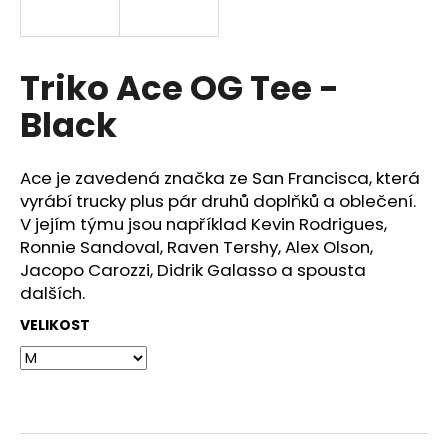
a
j
í
Triko Ace OG Tee -
t
Black
?
Ace je zavedená značka ze San Francisca, která
vyrábí trucky plus pár druhů doplňků a oblečení.
V jejím týmu jsou například Kevin Rodrigues,
HLEDAT
Ronnie Sandoval, Raven Tershy, Alex Olson,
Jacopo Carozzi, Didrik Galasso a spousta
dalších.
VELIKOST