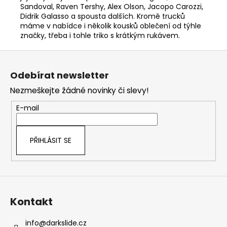
Sandoval, Raven Tershy, Alex Olson, Jacopo Carozzi,
Didrik Galasso a spousta dalších. Kromě trucků
máme v nabídce i několik kousků oblečení od týhle
značky, třeba i tohle triko s krátkým rukávem.
Z
á
Odebírat newsletter
p
Nezmeškejte žádné novinky či slevy!
a
t
E-mail
í
PŘIHLÁSIT SE
Kontakt
info
@
darkslide.cz