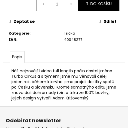
DO KOŠÍKU
cena:
Zeptat se
Sdílet
Kategorie
:
Trička
EAN
:
40048277
Popis
Náš nejnovější video full length počin dostal jméno
Turbo Cirkus a s týmem jsme mu věnovali celej
jeden rok, během kterýho jsme projeli desítky spotů
po Česku a Slovensku. Kromě samotnýho editu jsme
znovu dali dohromady i zin a trika ze 100% bavlny,
jejich design vytvořil Adam Križovenský.
Z
á
Odebírat newsletter
p