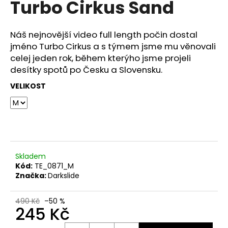
Turbo Cirkus Sand
a
j
Náš nejnovější video full length počin dostal
í
jméno Turbo Cirkus a s týmem jsme mu věnovali
t
celej jeden rok, během kterýho jsme projeli
?
desítky spotů po Česku a Slovensku.
VELIKOST
HLEDAT
Skladem
Kód:
TE_0871_M
Značka:
Darkslide
490 Kč
–50 %
245 Kč
Měrná