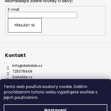
Nezmeškejte žádné novinky či slevy!
a
t
E-mail
í
PŘIHLÁSIT SE
Kontakt
info
@
darkslide.cz
725378449
Darkslide.cz
darkslidecz
Tento web používá soubory cookie. Dalším
procházením tohoto webu vyjadřujete souhlas s
jejich používáním.
Nastavení