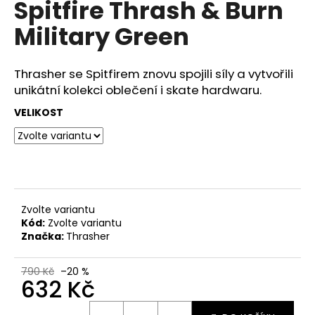
Spitfire Thrash & Burn
a
Military Green
j
í
t
Thrasher se Spitfirem znovu spojili síly a vytvořili
?
unikátní kolekci oblečení i skate hardwaru.
VELIKOST
HLEDAT
Zvolte variantu
Kód:
Zvolte variantu
Značka:
Thrasher
790 Kč
–20 %
632 Kč
Měrná