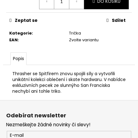
DO KOŠÍKU
cena:
Zeptat se
Sdílet
Kategorie
:
Trička
EAN
:
Zvolte variantu
Popis
Thrasher se Spitfirem znovu spojili síly a vytvořili
unikátní kolekci oblečení i skate hardwaru. V nabídce
exkluzivních pecek ze slunnýho San Franciska
nechybí ani tohle triko.
Z
á
Odebírat newsletter
p
Nezmeškejte žádné novinky či slevy!
a
t
E-mail