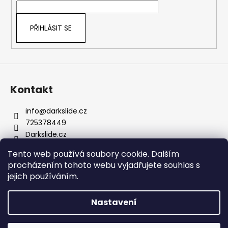
í
PŘIHLÁSIT SE
Kontakt
info
@
darkslide.cz
725378449
Darkslide.cz
darkslidecz
Tento web používá soubory cookie. Dalším
procházením tohoto webu vyjadřujete souhlas s
jejich používáním.
Nastavení
Vytvořil Shoptet
Prodejna na Hradčanské je otevřena v PO (11-17), ÚT (11-17),