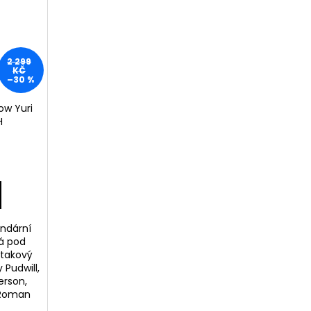
2 299
KČ
–30 %
ow Yuri
H
endární
rá pod
 takový
 Pudwill,
erson,
 Roman