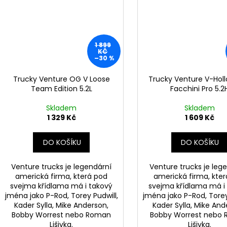
1 899
KČ
–30 %
Trucky Venture OG V Loose
Trucky Venture V-Holl
Team Edition 5.2L
Facchini Pro 5.2
Skladem
Skladem
1 329 Kč
1 609 Kč
DO KOŠÍKU
DO KOŠÍKU
Venture trucks je legendární
Venture trucks je leg
americká firma, která pod
americká firma, kte
svejma křídlama má i takový
svejma křídlama má i
jména jako P-Rod, Torey Pudwill,
jména jako P-Rod, Torey
Kader Sylla, Mike Anderson,
Kader Sylla, Mike And
Bobby Worrest nebo Roman
Bobby Worrest nebo
Lišivka.
Lišivka.