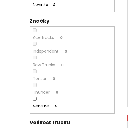
l
Novinka
2
Značky
Ace trucks
0
Independent
0
Raw Trucks
0
Tensor
0
Thunder
0
Venture
5
Velikost trucku