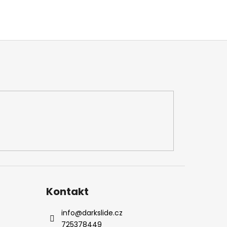
Kontakt
info
@
darkslide.cz
725378449