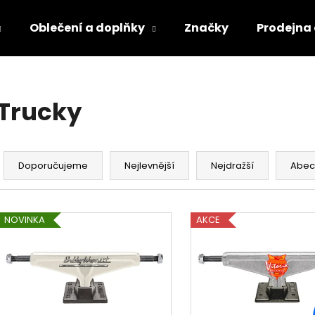
Oblečení a doplňky
Značky
Prodejna
Co potřebujete najít?
Trucky
HLEDAT
Ř
a
Doporučujeme
Nejlevnější
Nejdražší
Abec
z
e
V
n
NOVINKA
AKCE
ý
í
p
p
i
r
s
o
p
d