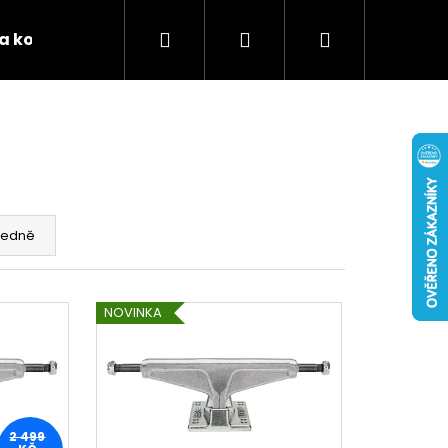
Hledat
Přihlášení
Nákupní
 a kontakty
Podporujeme
Tabulky velikostí 
košík
edně
NOVINKA
2 499