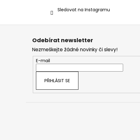
Sledovat na Instagramu
Z
á
Odebírat newsletter
p
Nezmeškejte žádné novinky či slevy!
a
t
E-mail
í
PŘIHLÁSIT SE