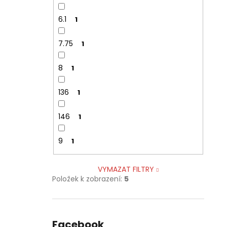
6.1
1
7.75
1
8
1
136
1
146
1
9
1
VYMAZAT FILTRY
Položek k zobrazení:
5
Facebook