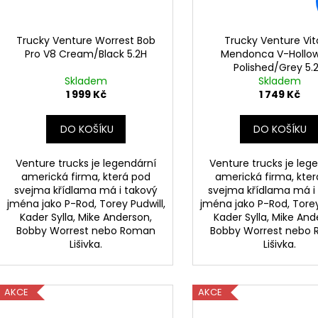
r
u
o
k
d
Trucky Venture Worrest Bob
Trucky Venture Vit
t
Pro V8 Cream/Black 5.2H
Mendonca V-Hollow
u
Polished/Grey 5.
ů
k
Skladem
Skladem
t
1 999 Kč
1 749 Kč
ů
DO KOŠÍKU
DO KOŠÍKU
Venture trucks je legendární
Venture trucks je leg
americká firma, která pod
americká firma, kte
svejma křídlama má i takový
svejma křídlama má i
jména jako P-Rod, Torey Pudwill,
jména jako P-Rod, Torey
Kader Sylla, Mike Anderson,
Kader Sylla, Mike And
Bobby Worrest nebo Roman
Bobby Worrest nebo
Lišivka.
Lišivka.
AKCE
AKCE