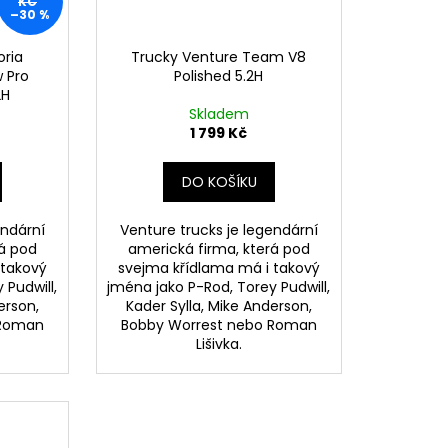
KČ
–30 %
oria
Trucky Venture Team V8
 Pro
Polished 5.2H
2H
Skladem
1 799 Kč
DO KOŠÍKU
endární
Venture trucks je legendární
rá pod
americká firma, která pod
 takový
svejma křídlama má i takový
 Pudwill,
jména jako P-Rod, Torey Pudwill,
erson,
Kader Sylla, Mike Anderson,
 Roman
Bobby Worrest nebo Roman
Lišivka.