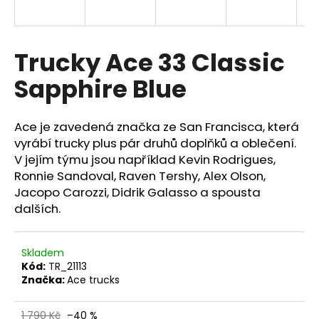
a
j
í
Trucky Ace 33 Classic
t
Sapphire Blue
?
Ace je zavedená značka ze San Francisca, která
vyrábí trucky plus pár druhů doplňků a oblečení.
V jejím týmu jsou například Kevin Rodrigues,
HLEDAT
Ronnie Sandoval, Raven Tershy, Alex Olson,
Jacopo Carozzi, Didrik Galasso a spousta
dalších.
Skladem
Kód:
TR_21113
Značka:
Ace trucks
1 790 Kč
–40 %