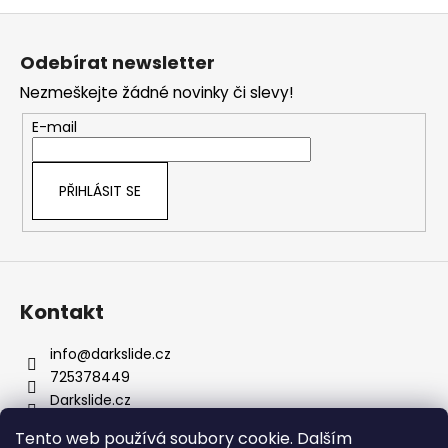
Z
á
Odebírat newsletter
p
Nezmeškejte žádné novinky či slevy!
a
t
E-mail
í
PŘIHLÁSIT SE
Kontakt
info
@
darkslide.cz
725378449
Darkslide.cz
darkslidecz
Tento web používá soubory cookie. Dalším