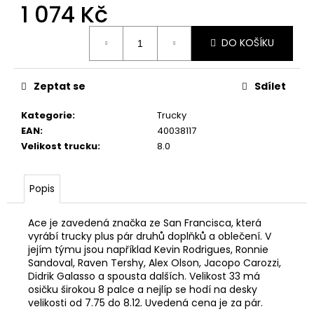
1 074 Kč
Měrná
DO KOŠÍKU
cena:
Zeptat se
Sdílet
Kategorie
:
Trucky
EAN
:
40038117
Velikost trucku
:
8.0
Popis
Ace je zavedená značka ze San Francisca, která
vyrábí trucky plus pár druhů doplňků a oblečení. V
jejím týmu jsou například Kevin Rodrigues, Ronnie
Sandoval, Raven Tershy, Alex Olson, Jacopo Carozzi,
Didrik Galasso a spousta dalších. Velikost 33 má
osičku širokou 8 palce a nejlíp se hodí na desky
velikosti od 7.75 do 8.12. Uvedená cena je za pár.