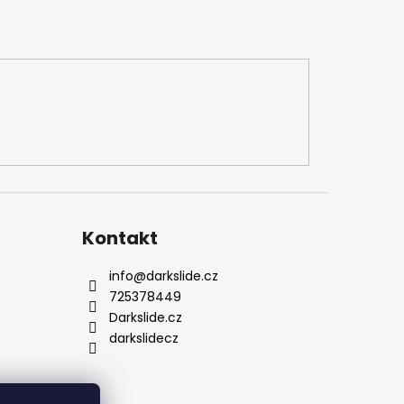
Kontakt
info
@
darkslide.cz
725378449
Darkslide.cz
darkslidecz