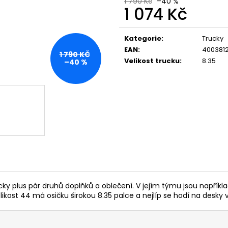
1 790 Kč
–40 %
1 074 Kč
Měrná
cena:
Kategorie
:
Trucky
EAN
:
400381
1 790 KČ
Velikost trucku
:
8.35
–40 %
ky plus pár druhů doplňků a oblečení. V jejím týmu jsou napříkl
ikost 44 má osičku širokou 8.35 palce a nejlíp se hodí na desky v