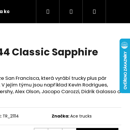
Hledat
Přihlášení
Nákupní
 a kontakty
Podporujeme
Tabulky velikostí 
košík
44 Classic Sapphire
 San Francisca, která vyrábí trucky plus pár
 V jejím týmu jsou například Kevin Rodrigues,
rshy, Alex Olson, Jacopo Carozzi, Didrik Galasso a
:
TR_21114
Značka:
Ace trucks