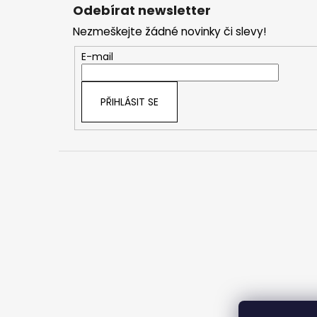
á
Odebírat newsletter
p
Nezmeškejte žádné novinky či slevy!
a
t
E-mail
í
PŘIHLÁSIT SE