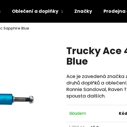
Oblečení a doplňky
Značky
Prodejna
ic Sapphire Blue
Co potřebujete najít?
Trucky Ace 
HLEDAT
Blue
Ace je zavedená značka ze
druhů doplňků a oblečení.
Ronnie Sandoval, Raven Te
spousta dalších.
Skladem
Kód