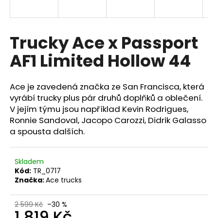
a
j
í
Trucky Ace x Passport
t
AF1 Limited Hollow 44
?
Ace je zavedená značka ze San Francisca, která
vyrábí trucky plus pár druhů doplňků a oblečení.
V jejím týmu jsou například Kevin Rodrigues,
HLEDAT
Ronnie Sandoval, Jacopo Carozzi, Didrik Galasso
a spousta dalších.
Skladem
Kód:
TR_0717
Značka:
Ace trucks
2 599 Kč
–30 %
1 819 Kč