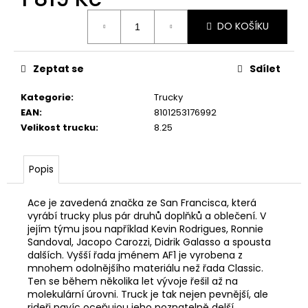
Měrná
DO KOŠÍKU
cena:
Zeptat se
Sdílet
Kategorie
:
Trucky
EAN
:
8101253176992
Velikost trucku
:
8.25
Popis
Ace je zavedená značka ze San Francisca, která
vyrábí trucky plus pár druhů doplňků a oblečení. V
jejím týmu jsou například Kevin Rodrigues, Ronnie
Sandoval, Jacopo Carozzi, Didrik Galasso a spousta
dalších. Vyšší řada jménem AF1 je vyrobena z
mnohem odolnějšího materiálu než řada Classic.
Ten se během několika let vývoje řešil až na
molekulární úrovni. Truck je tak nejen pevnější, ale
rideři navíc oceňujou jeho poznatelně delší