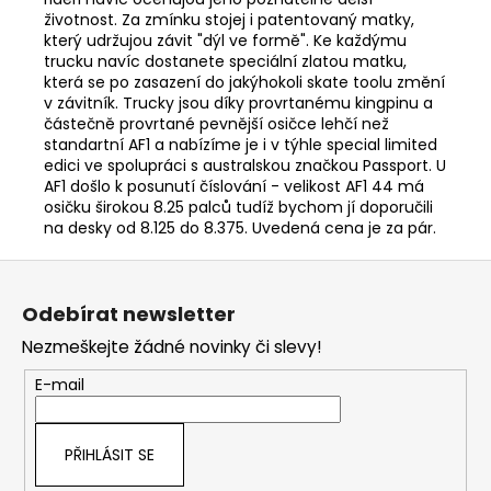
životnost. Za zmínku stojej i patentovaný matky,
který udržujou závit "dýl ve formě". Ke každýmu
trucku navíc dostanete speciální zlatou matku,
která se po zasazení do jakýhokoli skate toolu změní
v závitník. Trucky jsou díky provrtanému kingpinu a
částečně provrtané pevnější osičce lehčí než
standartní AF1 a nabízíme je i v týhle special limited
edici ve spolupráci s australskou značkou Passport. U
AF1 došlo k posunutí číslování - velikost AF1 44 má
osičku širokou 8.25 palců tudíž bychom jí doporučili
na desky od 8.125 do 8.375. Uvedená cena je za pár.
Z
á
Odebírat newsletter
p
Nezmeškejte žádné novinky či slevy!
a
t
E-mail
í
PŘIHLÁSIT SE