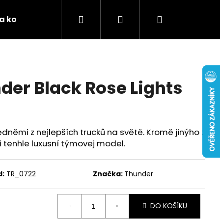
Hledat
Přihlášení
Nákupní
 a kontakty
Podporujeme
Tabulky velikostí 
košík
der Black Rose Lights
dněmi z nejlepších trucků na světě. Kromě jinýho z
i tenhle luxusní týmovej model.
d:
TR_0722
Značka:
Thunder
DO KOŠÍKU