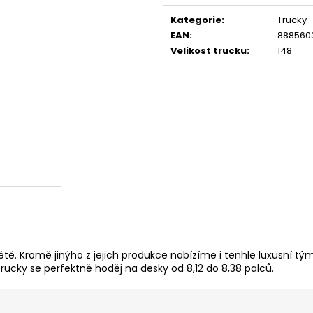
cena:
Kategorie
:
Trucky
EAN
:
888560
Velikost trucku
:
148
ětě. Kromě jinýho z jejich produkce nabízíme i tenhle luxusní 
cky se perfektně hoděj na desky od 8,12 do 8,38 palců.