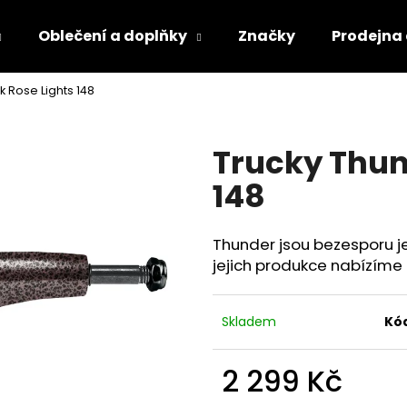
Oblečení a doplňky
Značky
Prodejna
k Rose Lights 148
Co potřebujete najít?
Trucky Thun
HLEDAT
148
Thunder jsou bezesporu je
jejich produkce nabízíme 
Skladem
Kó
2 299 Kč
Měrná