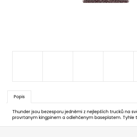
Popis
Thunder jsou bezesporu jedněmi z nejlepších trucků na sv
provrtanym kingpinem a odlehčenym baseplatem. Tyhle tru
Z