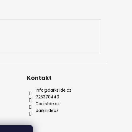
Kontakt
info
@
darkslide.cz
725378449
Darkslide.cz
darkslidecz