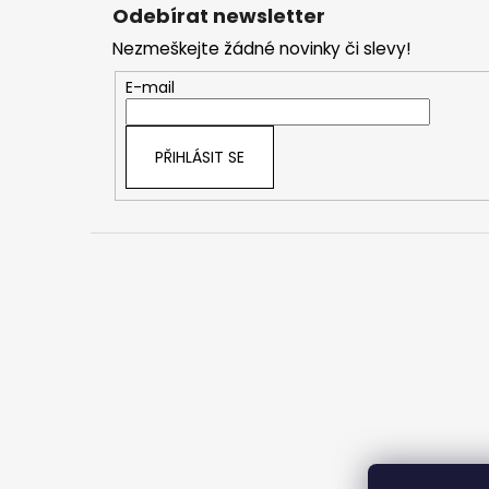
á
Odebírat newsletter
p
Nezmeškejte žádné novinky či slevy!
a
t
E-mail
í
PŘIHLÁSIT SE