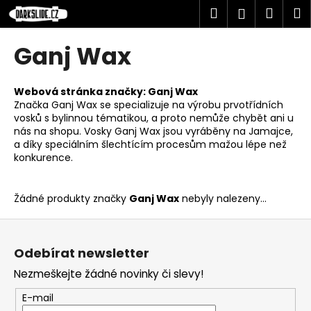
K
Přejít
Hledat
Náku
M
Přihlášen
na
o
obsah
Zpět
Zpět
košík
š
Ganj Wax
í
C
k
o
Webová stránka značky:
Ganj Wax
Značka Ganj Wax se specializuje na výrobu prvotřídních
p
vosků s bylinnou tématikou, a proto nemůže chybět ani u
o
nás na shopu. Vosky Ganj Wax jsou vyráběny na Jamajce,
t
a díky speciálním šlechtícím procesům mažou lépe než
konkurence.
ř
e
b
Žádné produkty značky
Ganj Wax
nebyly nalezeny...
u
Z
j
á
Odebírat newsletter
e
p
t
Nezmeškejte žádné novinky či slevy!
a
e
t
E-mail
n