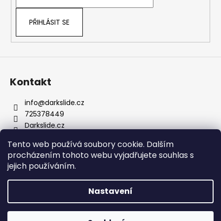
í
a
j
PŘIHLÁSIT SE
í
t
?
Kontakt
info
@
darkslide.cz
725378449
HLEDAT
Darkslide.cz
darkslidecz
Tento web používá soubory cookie. Dalším
procházením tohoto webu vyjadřujete souhlas s
jejich používáním.
Nastavení
Vytvořil Shoptet
Prodejna na Hradčanské je otevřena v PO (11-17), ÚT (11-17),
ST (13-19) a ČT (11-17). V pátek, sobotu, neděli a během