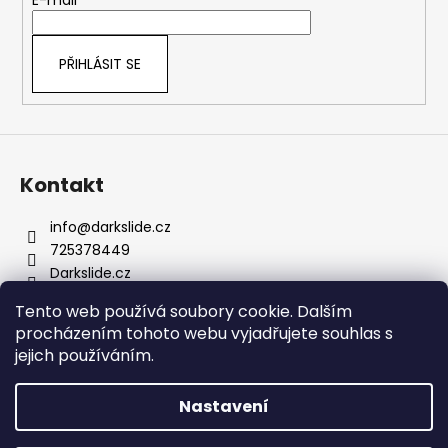
t
E-mail
a
í
j
PŘIHLÁSIT SE
í
t
?
Kontakt
info
@
darkslide.cz
HLEDAT
725378449
Darkslide.cz
darkslidecz
Tento web používá soubory cookie. Dalším
procházením tohoto webu vyjadřujete souhlas s
jejich používáním.
Nastavení
Vytvořil Shoptet
Prodejna na Hradčanské je otevřena v PO (11-17), ÚT (11-17),