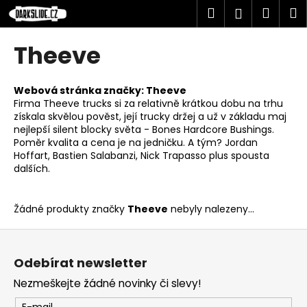
K
Přejít
Hledat
Náku
M
Přihlášen
na
o
obsah
Zpět
Zpět
košík
š
Theeve
í
C
k
o
Webová stránka značky:
Theeve
Firma Theeve trucks si za relativně krátkou dobu na trhu
p
získala skvělou pověst, její trucky držej a už v základu maj
o
nejlepší silent blocky světa - Bones Hardcore Bushings.
t
Poměr kvalita a cena je na jedničku. A tým? Jordan
Hoffart, Bastien Salabanzi, Nick Trapasso plus spousta
ř
dalších.
e
b
Žádné produkty značky
Theeve
nebyly nalezeny...
u
j
Z
e
á
Odebírat newsletter
t
p
Nezmeškejte žádné novinky či slevy!
e
a
n