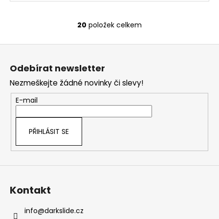
20
položek celkem
O
v
Z
l
á
á
Odebírat newsletter
d
p
a
Nezmeškejte žádné novinky či slevy!
a
c
t
E-mail
í
í
p
r
PŘIHLÁSIT SE
v
k
y
v
ý
Kontakt
p
i
s
info
@
darkslide.cz