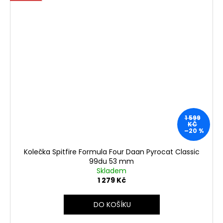
1 599
KČ
–20 %
Kolečka Spitfire Formula Four Daan Pyrocat Classic
99du 53 mm
Skladem
1 279 Kč
DO KOŠÍKU