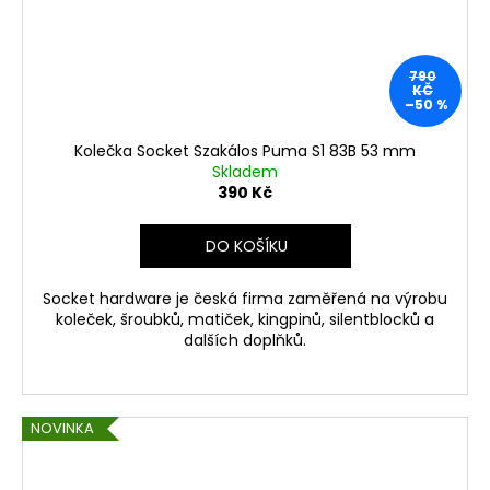
790
KČ
–50 %
Kolečka Socket Szakálos Puma S1 83B 53 mm
Skladem
390 Kč
DO KOŠÍKU
Socket hardware je česká firma zaměřená na výrobu
koleček, šroubků, matiček, kingpinů, silentblocků a
dalších doplňků.
NOVINKA