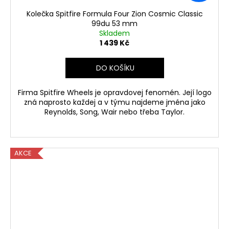
Kolečka Spitfire Formula Four Zion Cosmic Classic
99du 53 mm
Skladem
1 439 Kč
DO KOŠÍKU
Firma Spitfire Wheels je opravdovej fenomén. Její logo
zná naprosto každej a v týmu najdeme jména jako
Reynolds, Song, Wair nebo třeba Taylor.
AKCE