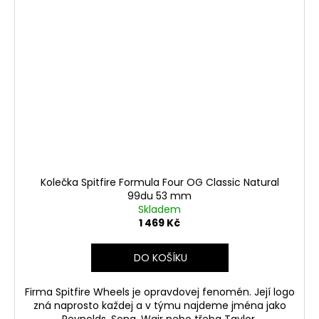
Kolečka Spitfire Formula Four OG Classic Natural
99du 53 mm
Skladem
1 469 Kč
DO KOŠÍKU
Firma Spitfire Wheels je opravdovej fenomén. Její logo
zná naprosto každej a v týmu najdeme jména jako
Reynolds, Song, Wair nebo třeba Taylor.