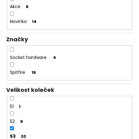
ů
a
Akce
6
j
Novinka
14
í
t
?
Značky
Socket hardware
4
HLEDAT
Spitfire
16
Velikost koleček
51
1
52
9
53
20