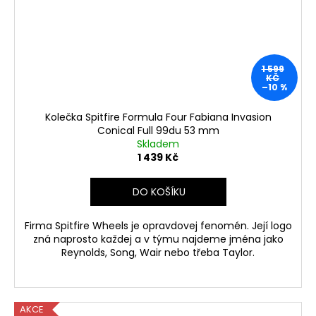
1 599
KČ
–10 %
Kolečka Spitfire Formula Four Fabiana Invasion
Conical Full 99du 53 mm
Skladem
1 439 Kč
DO KOŠÍKU
Firma Spitfire Wheels je opravdovej fenomén. Její logo
zná naprosto každej a v týmu najdeme jména jako
Reynolds, Song, Wair nebo třeba Taylor.
AKCE