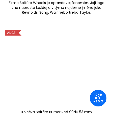
Firma Spitfire Wheels je opravdovej fenomén. Její logo
zná naprosto každej a v týmu najdeme jména jako
Reynolds, Song, Wair nebo třeba Taylor.
AKCE
1 049
KČ
–20 %
Kolečka Spitfire Burner Red 99du 53 mm