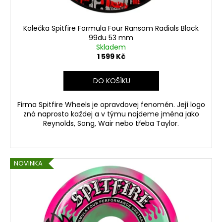
Kolečka Spitfire Formula Four Ransom Radials Black
99du 53 mm
Skladem
1 599 Kč
DO KOŠÍKU
Firma Spitfire Wheels je opravdovej fenomén. Její logo
zná naprosto každej a v týmu najdeme jména jako
Reynolds, Song, Wair nebo třeba Taylor.
NOVINKA