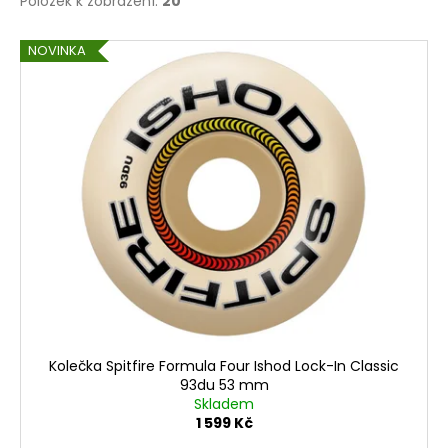
Položek k zobrazení:
20
V
NOVINKA
ý
p
i
s
p
r
o
d
u
k
t
ů
Kolečka Spitfire Formula Four Ishod Lock-In Classic
93du 53 mm
Skladem
1 599 Kč