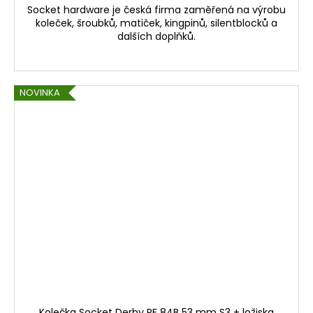
Socket hardware je česká firma zaměřená na výrobu
koleček, šroubků, matiček, kingpinů, silentblocků a
dalších doplňků.
NOVINKA
Kolečka Socket Derby RF 84B 53 mm S3 + ložiska