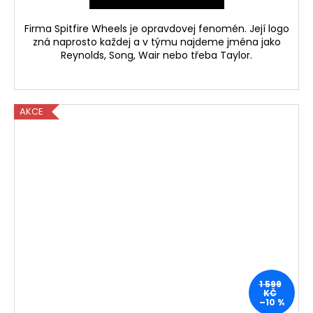
Firma Spitfire Wheels je opravdovej fenomén. Její logo
zná naprosto každej a v týmu najdeme jména jako
Reynolds, Song, Wair nebo třeba Taylor.
AKCE
1 599
KČ
–10 %