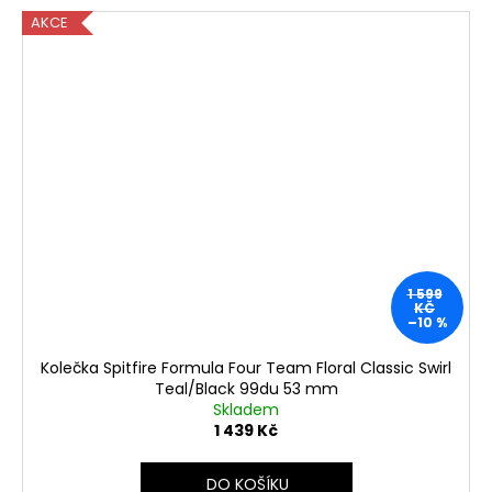
AKCE
1 599
KČ
–10 %
Kolečka Spitfire Formula Four Team Floral Classic Swirl
Teal/Black 99du 53 mm
Skladem
1 439 Kč
DO KOŠÍKU