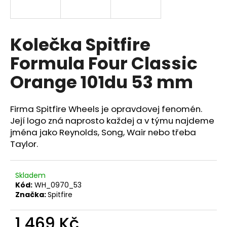
a
j
í
Kolečka Spitfire
t
Formula Four Classic
?
Orange 101du 53 mm
Firma Spitfire Wheels je opravdovej fenomén.
HLEDAT
Její logo zná naprosto každej a v týmu najdeme
jména jako Reynolds, Song, Wair nebo třeba
Taylor.
Skladem
Kód:
WH_0970_53
Značka:
Spitfire
1 469 Kč