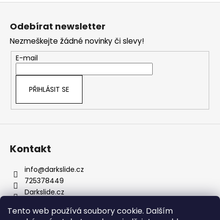
Z
á
Odebírat newsletter
p
Nezmeškejte žádné novinky či slevy!
a
t
E-mail
í
PŘIHLÁSIT SE
Kontakt
info
@
darkslide.cz
725378449
Darkslide.cz
darkslidecz
Tento web používá soubory cookie. Dalším