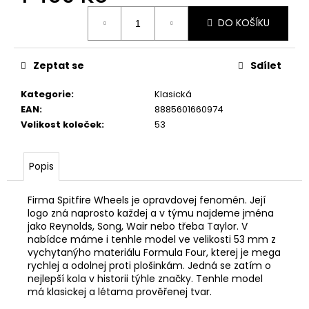
Měrná
DO KOŠÍKU
cena:
Zeptat se
Sdílet
Kategorie
:
Klasická
EAN
:
8885601660974
Velikost koleček
:
53
Popis
Firma Spitfire Wheels je opravdovej fenomén. Její
logo zná naprosto každej a v týmu najdeme jména
jako Reynolds, Song, Wair nebo třeba Taylor. V
nabídce máme i tenhle model ve velikosti 53 mm z
vychytanýho materiálu Formula Four, kterej je mega
rychlej a odolnej proti plošinkám. Jedná se zatím o
nejlepší kola v historii týhle značky. Tenhle model
má klasickej a létama prověřenej tvar.