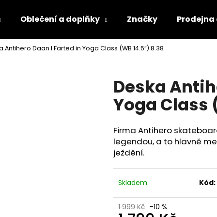
Oblečení a doplňky
Značky
Prodejna
 Antihero Daan I Farted in Yoga Class (WB 14.5”) 8.38
Co potřebujete najít?
Deska Antihe
HLEDAT
Yoga Class 
Firma Antihero skateboard
legendou, a to hlavně me
ježdění.
Skladem
Kód:
1 999 Kč
–10 %