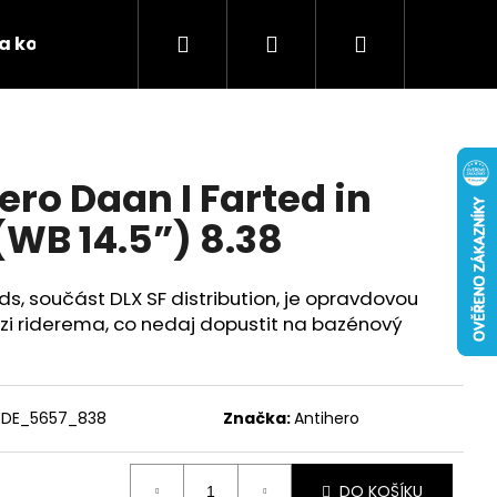
Hledat
Přihlášení
Nákupní
 a kontakty
Podporujeme
Tabulky velikostí 
košík
ro Daan I Farted in
(WB 14.5”) 8.38
s, součást DLX SF distribution, je opravdovou
zi riderema, co nedaj dopustit na bazénový
DE_5657_838
Značka:
Antihero
DO KOŠÍKU