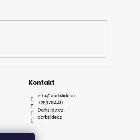
Kontakt
info
@
darkslide.cz
725378449
Darkslide.cz
darkslidecz