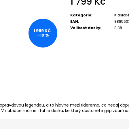
1 799 Kč
Měrná
cena:
Kategorie
:
Klasick
EAN
:
888560
Velikost desky
:
8,38
1 999 KČ
–10 %
 je opravdovou legendou, a to hlavně mezi riderema, co nedaj do
er. V nabídce máme i tuhle desku, ke který dostanete grip zdarma