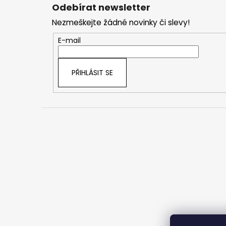
á
Odebírat newsletter
p
Nezmeškejte žádné novinky či slevy!
a
t
E-mail
í
PŘIHLÁSIT SE