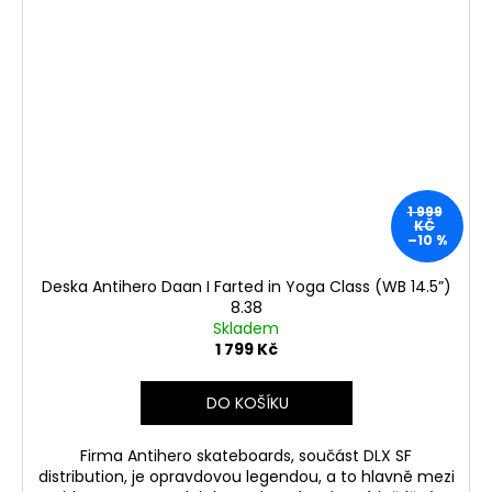
1 999
KČ
–10 %
Deska Antihero Daan I Farted in Yoga Class (WB 14.5”)
8.38
Skladem
1 799 Kč
DO KOŠÍKU
Firma Antihero skateboards, součást DLX SF
distribution, je opravdovou legendou, a to hlavně mezi