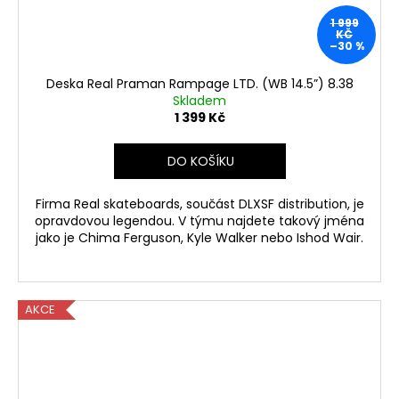
1 999
KČ
–30 %
Deska Real Praman Rampage LTD. (WB 14.5”) 8.38
Skladem
1 399 Kč
DO KOŠÍKU
Firma Real skateboards, součást DLXSF distribution, je
opravdovou legendou. V týmu najdete takový jména
jako je Chima Ferguson, Kyle Walker nebo Ishod Wair.
AKCE