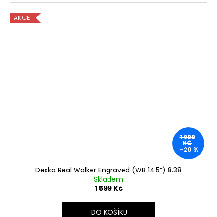
AKCE
1 999
KČ
–20 %
Deska Real Walker Engraved (WB 14.5”) 8.38
Skladem
1 599 Kč
DO KOŠÍKU