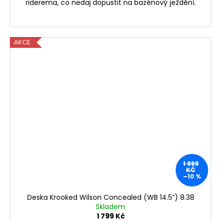
riderema, co nedaj dopustit na bazénový ježdění.
AKCE
1 999
KČ
–10 %
Deska Krooked Wilson Concealed (WB 14.5”) 8.38
Skladem
1 799 Kč