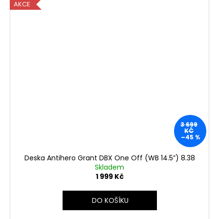
AKCE
3 699
KČ
–45 %
Deska Antihero Grant DBX One Off (WB 14.5”) 8.38
Skladem
1 999 Kč
DO KOŠÍKU