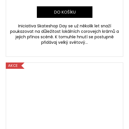
DO KOŠÍKU
Iniciativa Skateshop Day se už několik let snaží
poukazovat na důležitost lokálních corovejch krámů a
jejich přínos scéně. K tomuhle hnutí se postupně
přidávaj velký světový...
AKCE