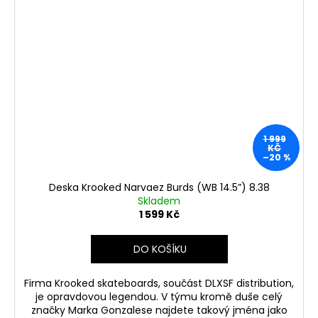
1 999
KČ
–20 %
Deska Krooked Narvaez Burds (WB 14.5”) 8.38
Skladem
1 599 Kč
DO KOŠÍKU
Firma Krooked skateboards, součást DLXSF distribution,
je opravdovou legendou. V týmu kromě duše celý
značky Marka Gonzalese najdete takový jména jako