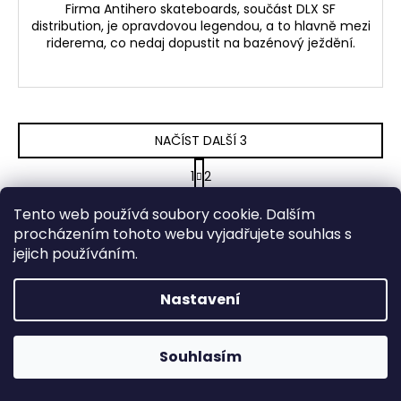
Firma Antihero skateboards, součást DLX SF
distribution, je opravdovou legendou, a to hlavně mezi
riderema, co nedaj dopustit na bazénový ježdění.
NAČÍST DALŠÍ 3
S
1
2
t
O
r
24
položek celkem
v
Tento web používá soubory cookie. Dalším
á
NAHORU
l
n
procházením tohoto webu vyjadřujete souhlas s
k
á
jejich používáním.
o
d
Z
v
a
Nastavení
á
á
c
Odebírat newsletter
n
p
í
í
Prodejna na Hradčanské je otevřena v PO (11-17), ÚT (11-17),
Nezmeškejte žádné novinky či slevy!
p
a
ST (13-19) a ČT (11-17). V pátek, sobotu, neděli a během
Souhlasím
r
státních svátků je zavřeno. Těšíme se na vás!
t
E-mail
v