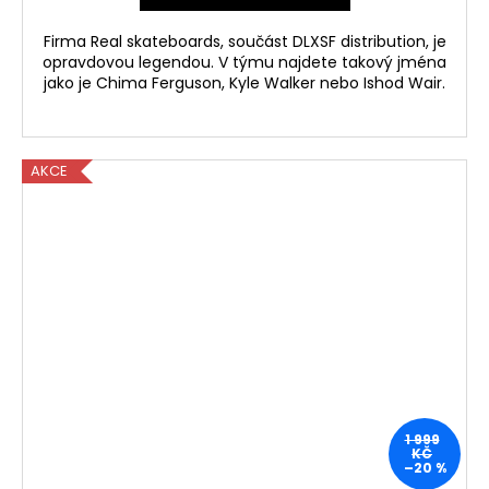
Firma Real skateboards, součást DLXSF distribution, je
opravdovou legendou. V týmu najdete takový jména
jako je Chima Ferguson, Kyle Walker nebo Ishod Wair.
AKCE
1 999
KČ
–20 %