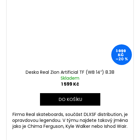
1 999
KČ
–20 %
Deska Real Zion Artificial TF (WB 14”) 8.38
Skladem
1 599 Kč
DO KOŠÍKU
Firma Real skateboards, součást DLXSF distribution, je
opravdovou legendou. V týmu najdete takový jména
jako je Chima Ferguson, Kyle Walker nebo Ishod Wair.