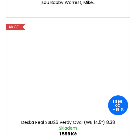
jsou Bobby Worrest, Mike...
AKCE
1 899
KČ
–15 %
Deska Real SSD26 Verdy Oval (WB 14.5”) 8.38
Skladem
1 599 Kč