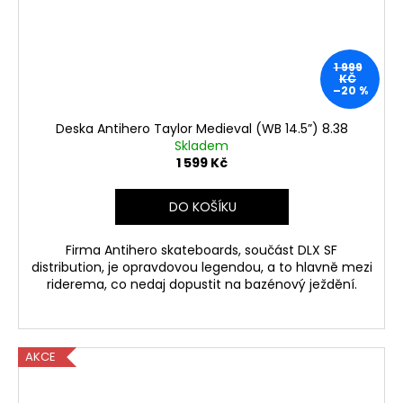
1 999
KČ
–20 %
Deska Antihero Taylor Medieval (WB 14.5”) 8.38
Skladem
1 599 Kč
DO KOŠÍKU
Firma Antihero skateboards, součást DLX SF
distribution, je opravdovou legendou, a to hlavně mezi
riderema, co nedaj dopustit na bazénový ježdění.
AKCE