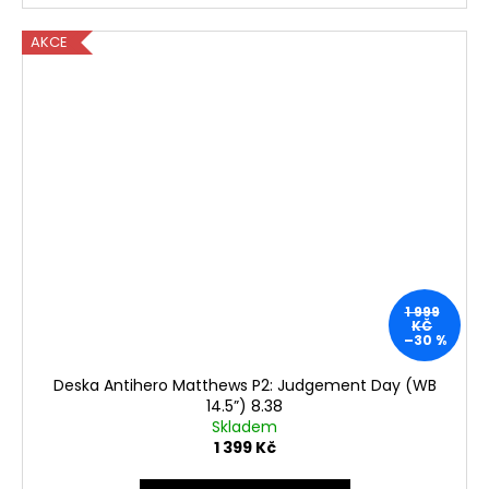
AKCE
1 999
KČ
–30 %
Deska Antihero Matthews P2: Judgement Day (WB
14.5”) 8.38
Skladem
1 399 Kč