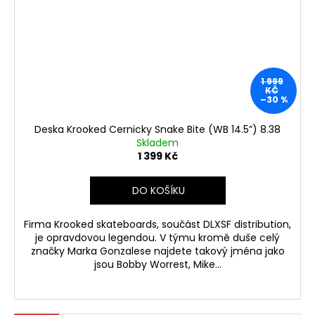
1 999
KČ
–30 %
Deska Krooked Cernicky Snake Bite (WB 14.5”) 8.38
Skladem
1 399 Kč
DO KOŠÍKU
Firma Krooked skateboards, součást DLXSF distribution,
je opravdovou legendou. V týmu kromě duše celý
značky Marka Gonzalese najdete takový jména jako
jsou Bobby Worrest, Mike...