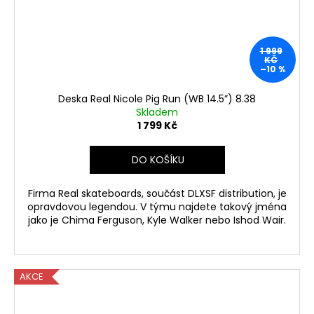
1 999
KČ
–10 %
Deska Real Nicole Pig Run (WB 14.5”) 8.38
Skladem
1 799 Kč
DO KOŠÍKU
Firma Real skateboards, součást DLXSF distribution, je
opravdovou legendou. V týmu najdete takový jména
jako je Chima Ferguson, Kyle Walker nebo Ishod Wair.
AKCE