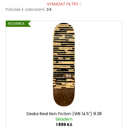
VYMAZAT FILTRY
Položek k zobrazení:
24
V
NOVINKA
ý
p
i
s
p
r
o
d
u
k
t
ů
Deska Real Non Fiction (WB 14.5”) 8.38
Skladem
1 899 Kč