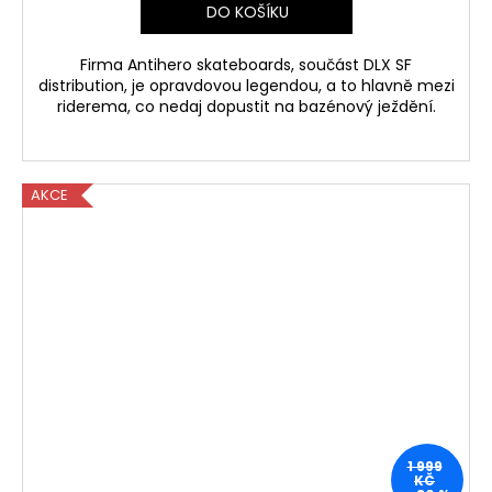
DO KOŠÍKU
Firma Antihero skateboards, součást DLX SF
distribution, je opravdovou legendou, a to hlavně mezi
riderema, co nedaj dopustit na bazénový ježdění.
AKCE
1 999
KČ