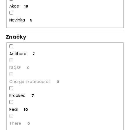
ů
a
Akce
19
j
Novinka
5
í
t
?
Značky
Antihero
7
HLEDAT
DLXSF
0
Charge skateboards
0
Krooked
7
Real
10
There
0