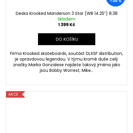
–30 %
Deska Krooked Manderson 3 Star (WB 14.25”) 8.38
Skladem
1 399 Kč
DO KOŠÍKU
Firma Krooked skateboards, součást DLXSF distribution,
je opravdovou legendou. V týmu kromě duše celý
značky Marka Gonzalese najdete takový jména jako
jsou Bobby Worrest, Mike...
AKCE