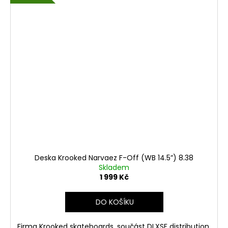
Deska Krooked Narvaez F-Off (WB 14.5”) 8.38
Skladem
1 999 Kč
DO KOŠÍKU
Firma Krooked skateboards, součást DLXSF distribution,