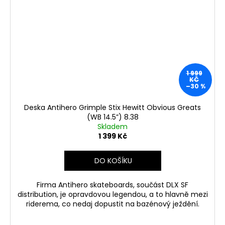
1 999
KČ
–30 %
Deska Antihero Grimple Stix Hewitt Obvious Greats
(WB 14.5”) 8.38
Skladem
1 399 Kč
DO KOŠÍKU
Firma Antihero skateboards, součást DLX SF
distribution, je opravdovou legendou, a to hlavně mezi
riderema, co nedaj dopustit na bazénový ježdění.