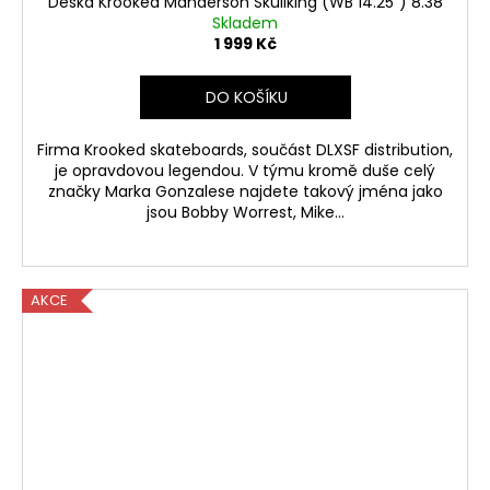
Deska Krooked Manderson Skullking (WB 14.25”) 8.38
Skladem
1 999 Kč
DO KOŠÍKU
Firma Krooked skateboards, součást DLXSF distribution,
je opravdovou legendou. V týmu kromě duše celý
značky Marka Gonzalese najdete takový jména jako
jsou Bobby Worrest, Mike...
AKCE