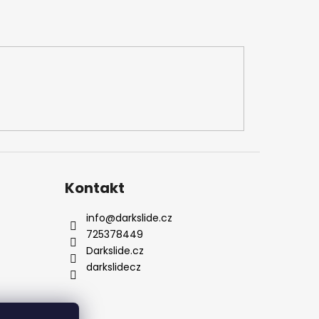
Kontakt
info
@
darkslide.cz
725378449
Darkslide.cz
darkslidecz