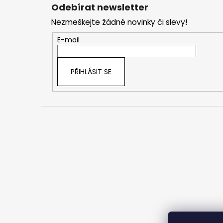
á
Odebírat newsletter
p
Nezmeškejte žádné novinky či slevy!
a
t
E-mail
í
PŘIHLÁSIT SE