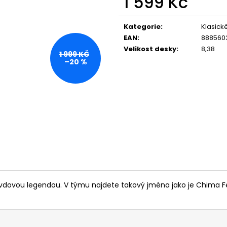
1 599 Kč
Měrná
cena:
Kategorie
:
Klasick
EAN
:
888560
Velikost desky
:
8,38
1 999 KČ
–20 %
pravdovou legendou. V týmu najdete takový jména jako je Chima 