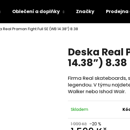
Oblečení a doplňky
Značky
Prodejna
 Real Praman Fight Full SE (WB 14.38”) 8.38
Co potřebujete najít?
Deska Real 
HLEDAT
14.38”) 8.38
Firma Real skateboards, s
legendou. V týmu najdete
Walker nebo Ishod Wair.
Skladem
Kód
1 999 Kč
–20 %