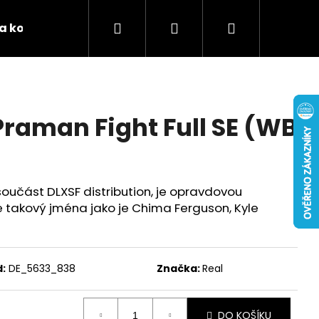
Hledat
Přihlášení
Nákupní
 a kontakty
Podporujeme
Tabulky velikostí 
košík
Praman Fight Full SE (WB
oučást DLXSF distribution, je opravdovou
 takový jména jako je Chima Ferguson, Kyle
:
DE_5633_838
Značka:
Real
DO KOŠÍKU