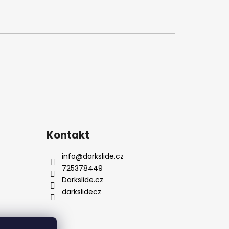
Kontakt
info
@
darkslide.cz
725378449
Darkslide.cz
darkslidecz