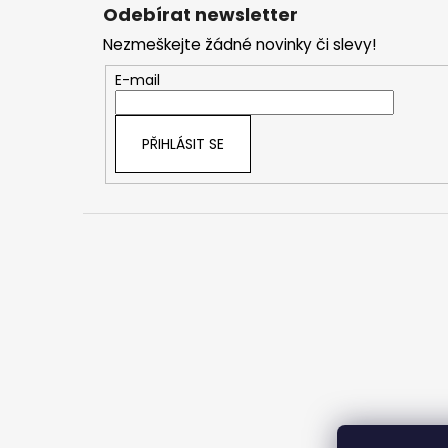
á
Odebírat newsletter
p
Nezmeškejte žádné novinky či slevy!
a
t
E-mail
í
PŘIHLÁSIT SE