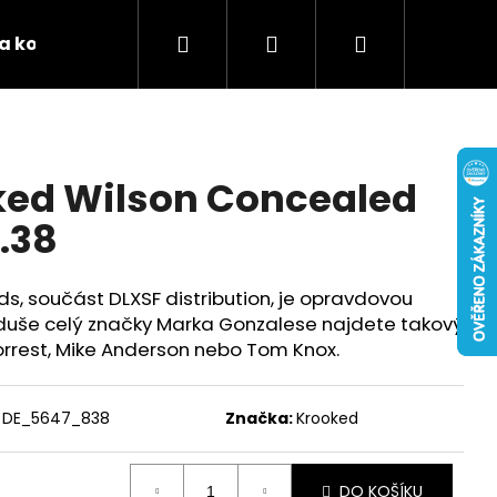
Hledat
Přihlášení
Nákupní
 a kontakty
Podporujeme
Tabulky velikostí 
košík
ked Wilson Concealed
.38
s, součást DLXSF distribution, je opravdovou
duše celý značky Marka Gonzalese najdete takový
rrest, Mike Anderson nebo Tom Knox.
DE_5647_838
Značka:
Krooked
DO KOŠÍKU