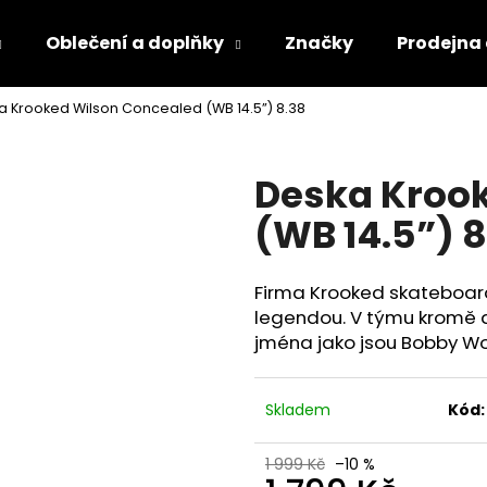
Oblečení a doplňky
Značky
Prodejna
a Krooked Wilson Concealed (WB 14.5”) 8.38
Co potřebujete najít?
Deska Kroo
HLEDAT
(WB 14.5”) 8
Firma Krooked skateboard
legendou. V týmu kromě 
jména jako jsou Bobby Wo
Skladem
Kód:
1 999 Kč
–10 %