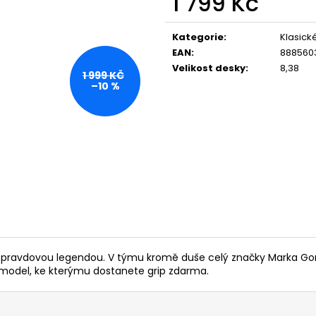
1 799 Kč
Měrná
cena:
Kategorie
:
Klasick
EAN
:
888560
Velikost desky
:
8,38
1 999 KČ
–10 %
e opravdovou legendou. V týmu kromě duše celý značky Marka Go
model, ke kterýmu dostanete grip zdarma.