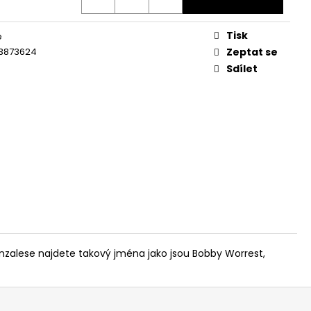
Tisk
é
3873624
Zeptat se
Sdílet
nzalese najdete takový jména jako jsou Bobby Worrest,