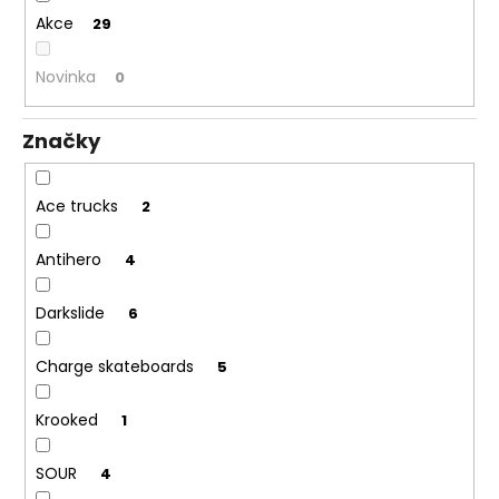
ů
a
Akce
29
j
Novinka
0
í
t
?
Značky
Ace trucks
2
HLEDAT
Antihero
4
Darkslide
6
Charge skateboards
5
Krooked
1
SOUR
4