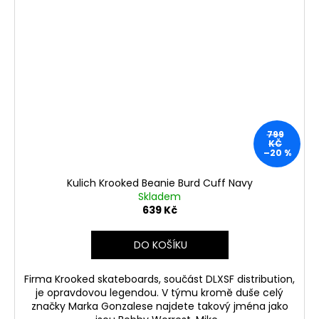
799
KČ
–20 %
Kulich Krooked Beanie Burd Cuff Navy
Skladem
639 Kč
DO KOŠÍKU
Firma Krooked skateboards, součást DLXSF distribution,
je opravdovou legendou. V týmu kromě duše celý
značky Marka Gonzalese najdete takový jména jako