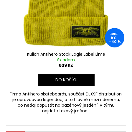
899
KČ
–40 %
Kulich Antihero Stock Eagle Label Lime
Skladem
539 Kč
DO KOŠÍKU
Firma Antihero skateboards, součást DLXSF distribution,
je opravdovou legendou, a to hlavně mezi riderema,
co nedaj dopustit na bazénový ježdění. V týmu
najdete takový jména...