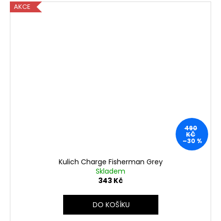
AKCE
490
KČ
–30 %
Kulich Charge Fisherman Grey
Skladem
343 Kč
DO KOŠÍKU