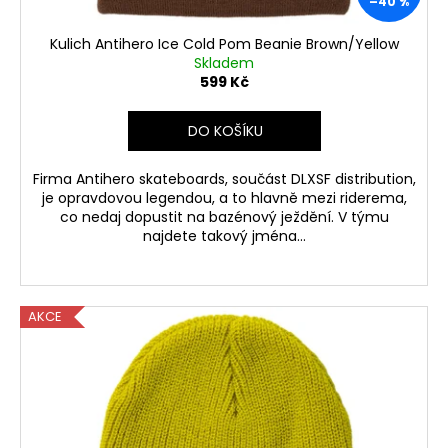
–40 %
t
ů
Kulich Antihero Ice Cold Pom Beanie Brown/Yellow
Skladem
599 Kč
DO KOŠÍKU
Firma Antihero skateboards, součást DLXSF distribution,
je opravdovou legendou, a to hlavně mezi riderema,
co nedaj dopustit na bazénový ježdění. V týmu
najdete takový jména...
AKCE