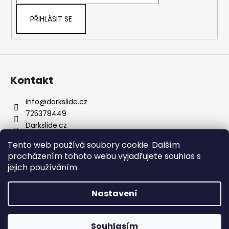
í
k
y
PŘIHLÁSIT SE
v
ý
p
i
s
Kontakt
u
info
@
darkslide.cz
725378449
Darkslide.cz
darkslidecz
Tento web používá soubory cookie. Dalším
procházením tohoto webu vyjadřujete souhlas s
jejich používáním.
Nastavení
Vytvořil Shoptet
Prodejna na Hradčanské je otevřena v PO (11-17), ÚT (11-17),
ST (13-19) a ČT (11-17). V pátek, sobotu, neděli a během
Souhlasím
Copyright 2026
Darkslide.cz
. Všechna práva vyhrazena.