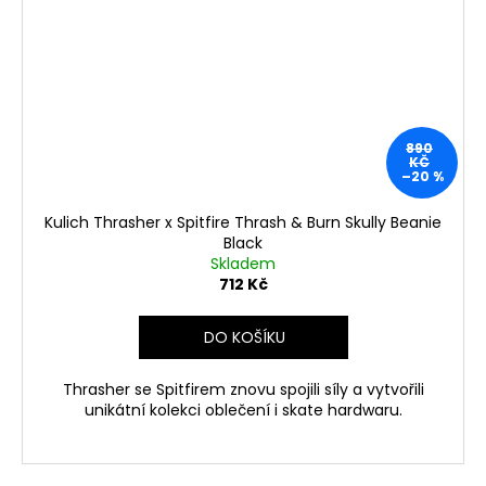
890
KČ
–20 %
Kulich Thrasher x Spitfire Thrash & Burn Skully Beanie
Black
Skladem
712 Kč
DO KOŠÍKU
Thrasher se Spitfirem znovu spojili síly a vytvořili
unikátní kolekci oblečení i skate hardwaru.