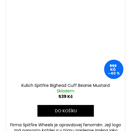
899
KČ
–40 %
Kulich Spitfire Bighead Cuff Beanie Mustard
Skladem
539 Kč
DO KOŠÍKU
Firma Spitfire Wheels je opravdovej fenomén. Její logo
zná naprosto každej a v týmu najdeme jména jako