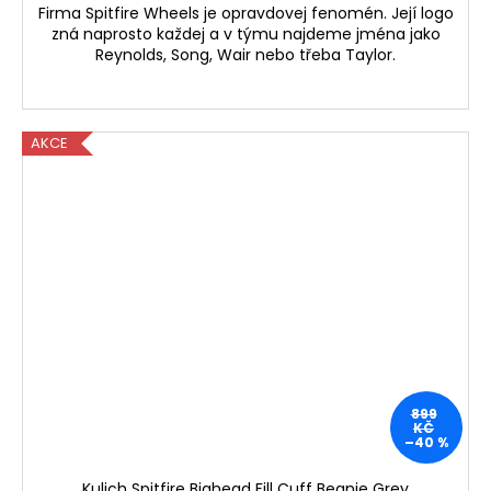
Firma Spitfire Wheels je opravdovej fenomén. Její logo
zná naprosto každej a v týmu najdeme jména jako
Reynolds, Song, Wair nebo třeba Taylor.
AKCE
899
KČ
–40 %
Kulich Spitfire Bighead Fill Cuff Beanie Grey