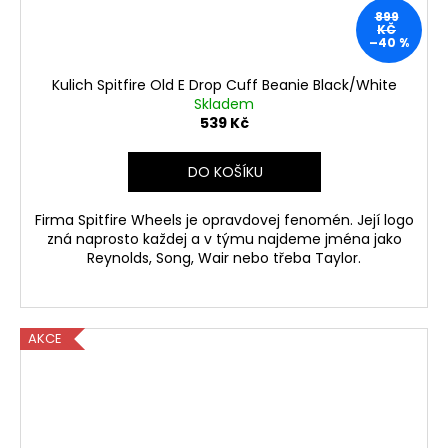
899
KČ
–40 %
Kulich Spitfire Old E Drop Cuff Beanie Black/White
Skladem
539 Kč
DO KOŠÍKU
Firma Spitfire Wheels je opravdovej fenomén. Její logo
zná naprosto každej a v týmu najdeme jména jako
Reynolds, Song, Wair nebo třeba Taylor.
AKCE