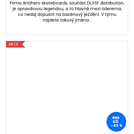
Firma Antihero skateboards, součást DLXSF distribution,
je opravdovou legendou, a to hlavně mezi riderema,
co nedaj dopustit na bazénový ježdění. V týmu
najdete takový jména...
AKCE
899
KČ
–40 %