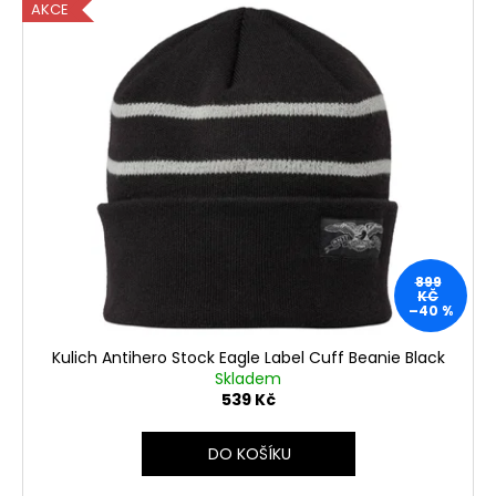
AKCE
899
KČ
–40 %
Kulich Antihero Stock Eagle Label Cuff Beanie Black
Skladem
539 Kč
DO KOŠÍKU