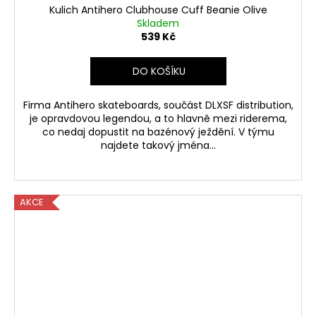
Kulich Antihero Clubhouse Cuff Beanie Olive
Skladem
539 Kč
DO KOŠÍKU
Firma Antihero skateboards, součást DLXSF distribution,
je opravdovou legendou, a to hlavně mezi riderema,
co nedaj dopustit na bazénový ježdění. V týmu
najdete takový jména...
AKCE