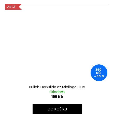
AKCE
390
KČ
–50 %
Kulich Darkslide.cz Minilogo Blue
Skladem
195 Kč
DO KOŠÍKU