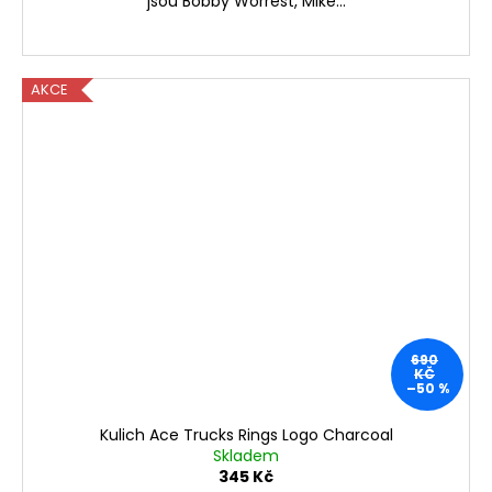
jsou Bobby Worrest, Mike...
AKCE
690
KČ
–50 %
Kulich Ace Trucks Rings Logo Charcoal
Skladem
345 Kč