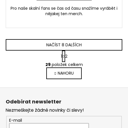
Pro naše skalní fans se čas od času snažíme vyrábět i
nějakej ten merch.
NAČÍST 8 DALŠÍCH
S
1
2
t
O
r
29
položek celkem
v
á
NAHORU
l
n
k
á
o
d
Z
v
a
á
á
c
Odebírat newsletter
n
p
í
í
Nezmeškejte žádné novinky či slevy!
p
a
r
t
E-mail
v