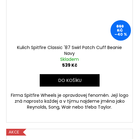
899
KČ
–40 %
Kulich Spitfire Classic '87 Swirl Patch Cuff Beanie
Navy
Skladem
539 Kč
DO KOŠÍKU
Firma Spitfire Wheels je opravdovej fenomén. Její logo
zná naprosto každej a v týmu najdeme jména jako
Reynolds, Song, Wair nebo třeba Taylor.
AKCE