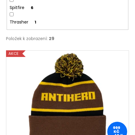
Spitfire
6
Thrasher
1
Položek k zobrazení:
29
V
AKCE
ý
p
i
s
p
r
o
d
u
999
k
KČ