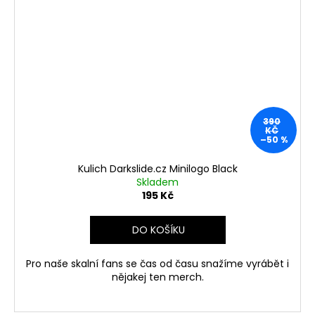
390
KČ
–50 %
Kulich Darkslide.cz Minilogo Black
Skladem
195 Kč
DO KOŠÍKU
Pro naše skalní fans se čas od času snažíme vyrábět i
nějakej ten merch.