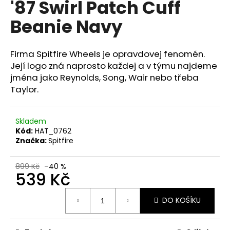
'87 Swirl Patch Cuff
a
Beanie Navy
j
í
t
Firma Spitfire Wheels je opravdovej fenomén.
?
Její logo zná naprosto každej a v týmu najdeme
jména jako Reynolds, Song, Wair nebo třeba
Taylor.
HLEDAT
Skladem
Kód:
HAT_0762
Značka:
Spitfire
899 Kč
–40 %
539 Kč
Měrná
DO KOŠÍKU
cena: