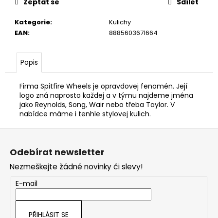
Zeptat se
Sdílet
Kategorie
:
Kulichy
EAN
:
8885603671664
Popis
Firma Spitfire Wheels je opravdovej fenomén. Její
logo zná naprosto každej a v týmu najdeme jména
jako Reynolds, Song, Wair nebo třeba Taylor. V
nabídce máme i tenhle stylovej kulich.
Z
á
Odebírat newsletter
p
Nezmeškejte žádné novinky či slevy!
a
t
E-mail
í
PŘIHLÁSIT SE