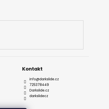
Kontakt
info
@
darkslide.cz
725378449
Darkslide.cz
darkslidecz