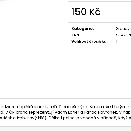
150 Kč
Měrná
cena:
Kategorie
:
Šrouby 
EAN
:
9347371
Velikost šroubku
:
1
 hardware doplňků s neskutečně nabušeným týmem, ve kterým najd
rio. V ČR brand reprezentují Adam Löfler a Fanda Havránek. V na
tiček a imbusový klíč). Délka 1 palec je vhodná v případě, když 