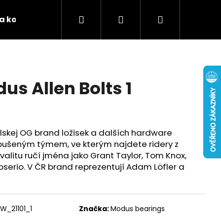
Hledat
Přihlášení
Nákupní
 a kontakty
Podporujeme
Tabulky velikostí 
košík
s Allen Bolts 1
lskej OG brand ložisek a dalších hardware
bušeným týmem, ve kterým najdete ridery z
valitu ručí jména jako Grant Taylor, Tom Knox,
oserio. V ČR brand reprezentují Adam Löfler a
W_21101_1
Značka:
Modus bearings