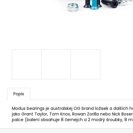
Popis
Modus bearings je australskej OG brand ložisek a dalších
jako Grant Taylor, Tom Knox, Rowan Zorilla nebo Nick Bose
palce (balení obsahuje 8 černejch a 2 modrý šroubky, 8 ma
Z