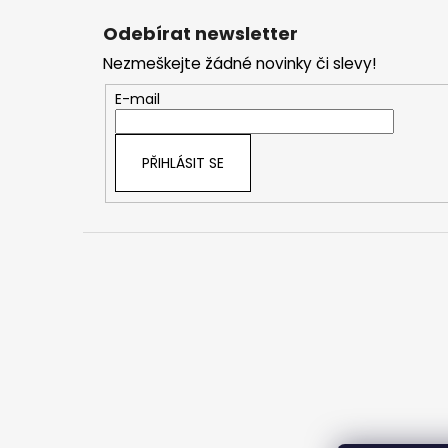
á
Odebírat newsletter
p
Nezmeškejte žádné novinky či slevy!
a
t
E-mail
í
PŘIHLÁSIT SE