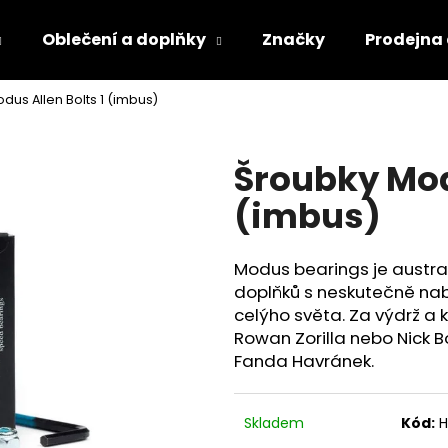
Oblečení a doplňky
Značky
Prodejna
dus Allen Bolts 1 (imbus)
Co potřebujete najít?
Šroubky Modu
HLEDAT
(imbus)
Modus bearings je austra
doplňků s neskutečně na
celýho světa. Za výdrž a k
Rowan Zorilla nebo Nick B
Fanda Havránek.
Skladem
Kód:
H