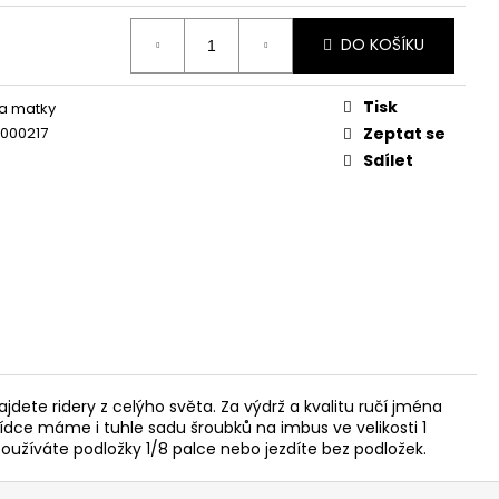
DO KOŠÍKU
Tisk
a matky
000217
Zeptat se
Sdílet
ete ridery z celýho světa. Za výdrž a kvalitu ručí jména
bídce máme i tuhle sadu šroubků na imbus ve velikosti 1
používáte podložky 1/8 palce nebo jezdíte bez podložek.